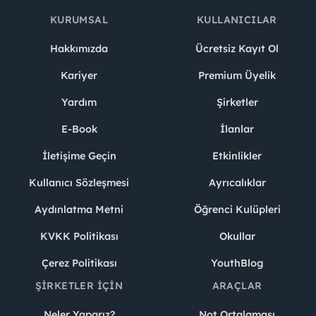
KURUMSAL
KULLANICILAR
Hakkımızda
Ücretsiz Kayıt Ol
Kariyer
Premium Üyelik
Yardım
Şirketler
E-Book
İlanlar
İletişime Geçin
Etkinlikler
Kullanıcı Sözleşmesi
Ayrıcalıklar
Aydınlatma Metni
Öğrenci Kulüpleri
KVKK Politikası
Okullar
Çerez Politikası
YouthBlog
ŞIRKETLER İÇIN
ARAÇLAR
Neler Yaparız?
Not Ortalaması