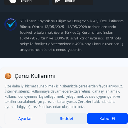
STJ İnsan Kaynakları Bilişim ve Danışmanlık A.Ş. Özel İstihdam
Bürosu Olarak 13/05/2025 - 12/05/2028 tarihleri arasında
faaliyette bulunmak üzere, Türkiye İş Kurumu tarafından
18/04/2025 tarih ve 18095710 sayılı karar uyarınca 1078 nolu
belge ile faaliyet göstermektedir. 4904 sayılı kanun uyarınca iş
arayanlardan ücret alınması yasaktır.