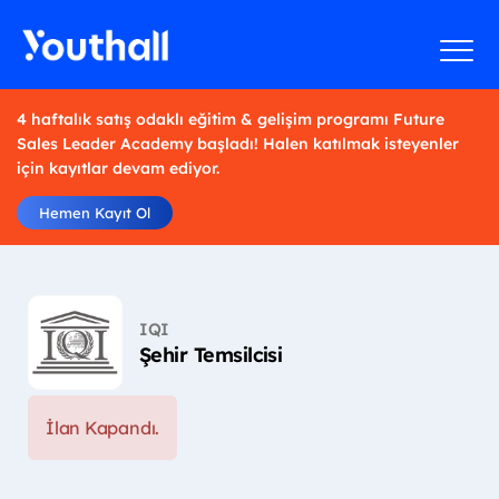
4 haftalık satış odaklı eğitim & gelişim programı Future
Sales Leader Academy başladı! Halen katılmak isteyenler
için kayıtlar devam ediyor.
Hemen Kayıt Ol
IQI
Şehir Temsilcisi
İlan Kapandı.