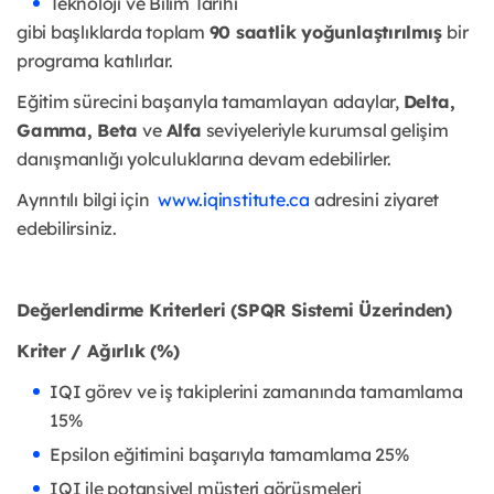
Teknoloji ve Bilim Tarihi
gibi başlıklarda toplam
90 saatlik yoğunlaştırılmış
bir
programa katılırlar.
Eğitim sürecini başarıyla tamamlayan adaylar,
Delta,
Gamma, Beta
ve
Alfa
seviyeleriyle kurumsal gelişim
danışmanlığı yolculuklarına devam edebilirler.
Ayrıntılı bilgi için
www.iqinstitute.ca
adresini ziyaret
edebilirsiniz.
Değerlendirme Kriterleri (SPQR Sistemi Üzerinden)
Kriter /
Ağırlık (%)
IQI görev ve iş takiplerini zamanında tamamlama
15%
Epsilon eğitimini başarıyla tamamlama 25%
IQI ile potansiyel müşteri görüşmeleri