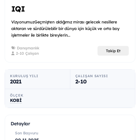
IQI
VizyonumuzGeçmişten aldığımız mirası gelecek nesillere
aktaran ve sürdürülebilir bir dünya için küçük ve orta boy
işletmeler ile birlikte bireylerin...
Danışmanlık
Takip Et
2-10 Çalışan
KURULUŞ YILI
ÇALIŞAN SAYISI
2021
2-10
ÖLÇEK
KOBİ
Detaylar
Son Başvuru