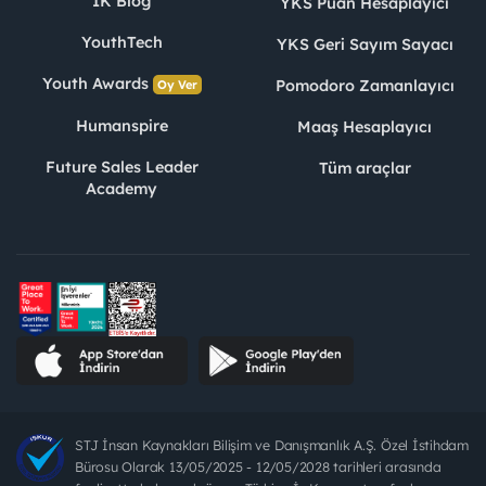
İK Blog
YKS Puan Hesaplayıcı
YouthTech
YKS Geri Sayım Sayacı
Youth Awards
Pomodoro Zamanlayıcı
Oy Ver
Humanspire
Maaş Hesaplayıcı
Future Sales Leader
Tüm araçlar
Academy
STJ İnsan Kaynakları Bilişim ve Danışmanlık A.Ş. Özel İstihdam
Bürosu Olarak 13/05/2025 - 12/05/2028 tarihleri arasında