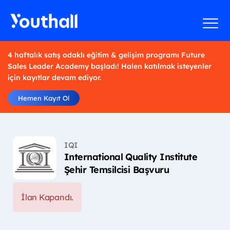
4 haftalık satış odaklı eğitim & gelişim programı Future
Sales Leader Academy başladı! Halen katılmak isteyenler
için kayıtlar devam ediyor.
Hemen Kayıt Ol
IQI
International Quality Institute
Şehir Temsilcisi Başvuru
İlan Kapandı.