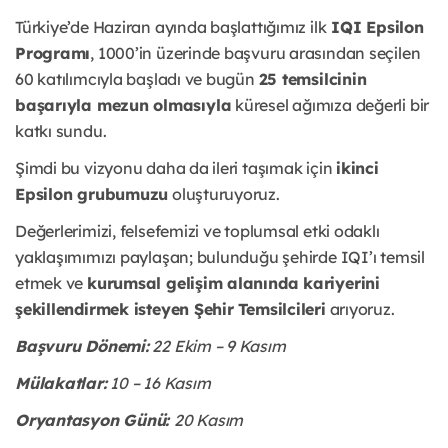
Türkiye’de Haziran ayında başlattığımız ilk
IQI Epsilon
Programı
, 1000’in üzerinde başvuru arasından seçilen
60 katılımcıyla başladı ve bugün
25 temsilcinin
başarıyla mezun olmasıyla
küresel ağımıza değerli bir
katkı sundu.
Şimdi bu vizyonu daha da ileri taşımak için
ikinci
Epsilon grubumuzu
oluşturuyoruz.
Değerlerimizi, felsefemizi ve toplumsal etki odaklı
yaklaşımımızı paylaşan; bulunduğu şehirde IQI’ı temsil
etmek ve
kurumsal gelişim alanında kariyerini
şekillendirmek isteyen Şehir Temsilcileri
arıyoruz.
Başvuru Dönemi:
22 Ekim – 9 Kasım
Mülakatlar:
10 – 16 Kasım
Oryantasyon Günü:
20 Kasım