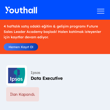
4 haftalık satış odaklı eğitim & gelişim programı Future
Sales Leader Academy başladı! Halen katılmak isteyenler
için kayıtlar devam ediyor.
Hemen Kayıt Ol
Ipsos
Data Executive
İlan Kapandı.