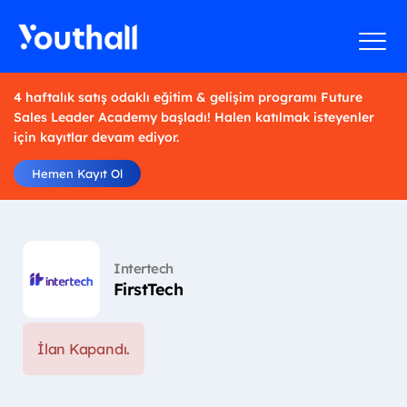
4 haftalık satış odaklı eğitim & gelişim programı Future
Sales Leader Academy başladı! Halen katılmak isteyenler
için kayıtlar devam ediyor.
Hemen Kayıt Ol
Intertech
FirstTech
İlan Kapandı.