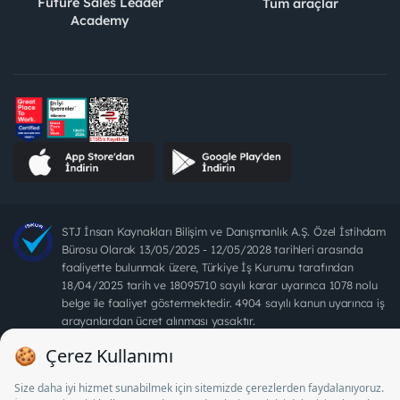
Future Sales Leader
Tüm araçlar
Academy
STJ İnsan Kaynakları Bilişim ve Danışmanlık A.Ş. Özel İstihdam
Bürosu Olarak 13/05/2025 - 12/05/2028 tarihleri arasında
faaliyette bulunmak üzere, Türkiye İş Kurumu tarafından
18/04/2025 tarih ve 18095710 sayılı karar uyarınca 1078 nolu
belge ile faaliyet göstermektedir. 4904 sayılı kanun uyarınca iş
arayanlardan ücret alınması yasaktır.