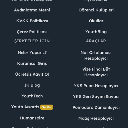
Aydınlatma Metni
Öğrenci Kulüpleri
KVKK Politikası
Okullar
Çerez Politikası
YouthBlog
ŞIRKETLER İÇIN
ARAÇLAR
Neler Yaparız?
Not Ortalaması
Hesaplayıcı
Kurumsal Giriş
Vize Final Büt
Ücretsiz Kayıt Ol
Hesaplayıcı
İK Blog
YKS Puan Hesaplayıcı
YouthTech
YKS Geri Sayım Sayacı
Youth Awards
Pomodoro Zamanlayıcı
Oy Ver
Humanspire
Maaş Hesaplayıcı