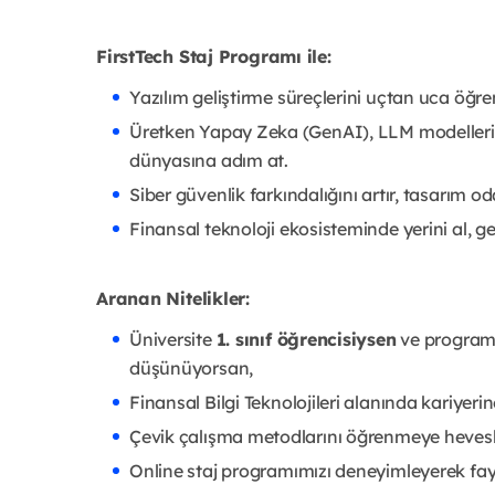
FirstTech Staj Programı ile:
Yazılım geliştirme süreçlerini uçtan uca öğre
Üretken Yapay Zeka (GenAI), LLM modelleri, 
dünyasına adım at.
Siber güvenlik farkındalığını artır, tasarım od
Finansal teknoloji ekosisteminde yerini al, 
Aranan Nitelikler:
Üniversite
1. sınıf öğrencisiysen
ve programı
düşünüyorsan,
Finansal Bilgi Teknolojileri alanında kariyer
Çevik çalışma metodlarını öğrenmeye hevesl
Online staj programımızı deneyimleyerek fayd