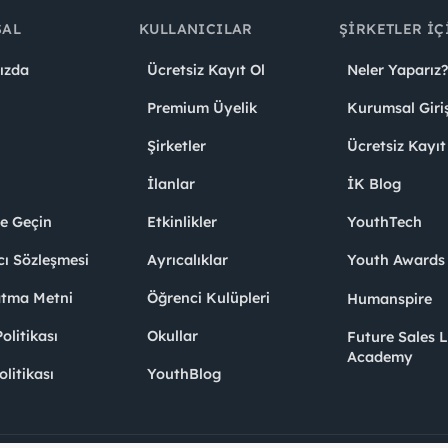
SAL
KULLANICILAR
ŞIRKETLER İÇ
ızda
Ücretsiz Kayıt Ol
Neler Yaparız?
Premium Üyelik
Kurumsal Giri
Şirketler
Ücretsiz Kayıt
İlanlar
İK Blog
me Geçin
Etkinlikler
YouthTech
cı Sözleşmesi
Ayrıcalıklar
Youth Award
atma Metni
Öğrenci Kulüpleri
Humanspire
litikası
Okullar
Future Sales 
Academy
olitikası
YouthBlog