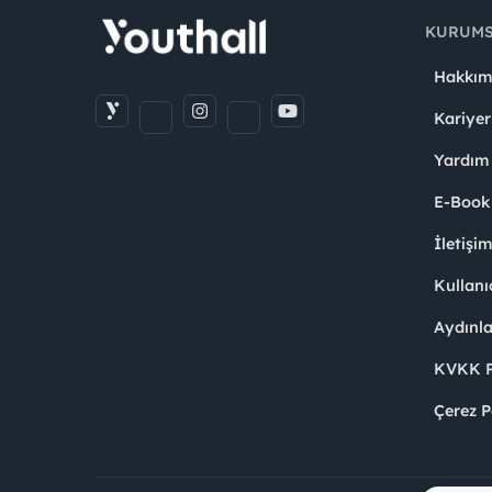
KURUM
Hakkım
Kariyer
Yardım
E-Book
İletişi
Kullanı
Aydınl
KVKK Po
Çerez P