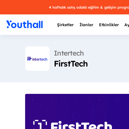
4 haftalık satış odaklı eğitim & gelişim prog
Şirketler
İlanlar
Etkinlikler
Ay
Intertech
FirstTech
Y
29 