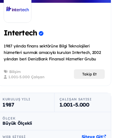
Intertech
1987 yılında finans sektörüne Bilgi Teknolojileri
hizmetleri sunmak amacıyla kurulan Intertech, 2002
yılından beri DenizBank Finansal Hizmetler Grubu
bünyesinde faal...
Bilişim
Takip Et
1.001-5.000 Çalışan
KURULUŞ YILI
ÇALIŞAN SAYISI
1987
1.001-5.000
ÖLÇEK
Büyük Ölçekli
Siteye Git
WEB SITESI