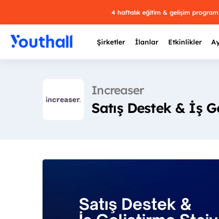
4 haftalık eğitim & gelişim progra
Şirketler
İlanlar
Etkinlikler
Ay
Increaser
Satış Destek & İş Ge
Y
29 