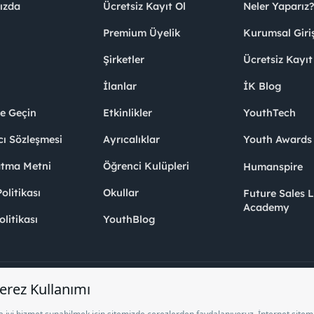
ızda
Ücretsiz Kayıt Ol
Neler Yaparız?
Premium Üyelik
Kurumsal Giri
Şirketler
Ücretsiz Kayıt
İlanlar
İK Blog
me Geçin
Etkinlikler
YouthTech
cı Sözleşmesi
Ayrıcalıklar
Youth Award
atma Metni
Öğrenci Kulüpleri
Humanspire
litikası
Okullar
Future Sales 
Academy
olitikası
YouthBlog