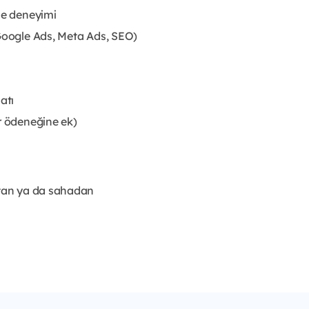
me deneyimi
(Google Ads, Meta Ads, SEO)
atı
r ödeneğine ek)
ktan ya da sahadan