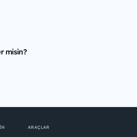
r misin?
IN
ARAÇLAR