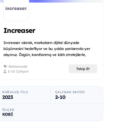
Increaser
Increaser olarak, markaların dijital dünyada
büyümesini hedefliyor ve bu yolda yanlarında yer
alıyoruz. Özgün, kanıtlanmış ve kârlı stratejilerle,
markanız...
Reklamcılık
Takip Et
2-10 Çalışan
KURULUŞ YILI
ÇALIŞAN SAYISI
2023
2-10
ÖLÇEK
KOBİ