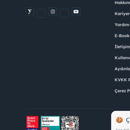
Hakkım
Kariyer
Yardım
E-Book
İletişi
Kullanı
Aydınl
KVKK Po
Çerez P