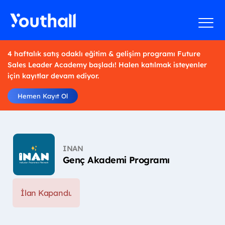
4 haftalık satış odaklı eğitim & gelişim programı Future
Sales Leader Academy başladı! Halen katılmak isteyenler
için kayıtlar devam ediyor.
Hemen Kayıt Ol
INAN
Genç Akademi Programı
İlan Kapandı.