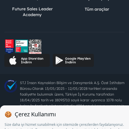
Future Sales Leader
Tüm araçlar
Academy
STJ İnsan Kaynakları Bilişim ve Danışmanlık A.Ş. Özel İstihdam
Bürosu Olarak 13/05/2025 - 12/05/2028 tarihleri arasında
faaliyette bulunmak üzere, Türkiye İş Kurumu tarafından
18/04/2025 tarih ve 18095710 sayılı karar uyarınca 1078 nolu
belge ile faaliyet göstermektedir. 4904 sayılı kanun uyarınca iş
arayanlardan ücret alınması yasaktır.