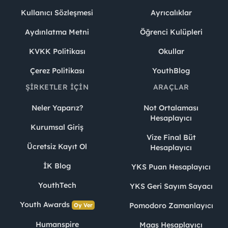
Kullanıcı Sözleşmesi
Ayrıcalıklar
Aydınlatma Metni
Öğrenci Kulüpleri
KVKK Politikası
Okullar
Çerez Politikası
YouthBlog
ŞIRKETLER İÇIN
ARAÇLAR
Neler Yaparız?
Not Ortalaması
Hesaplayıcı
Kurumsal Giriş
Vize Final Büt
Ücretsiz Kayıt Ol
Hesaplayıcı
İK Blog
YKS Puan Hesaplayıcı
YouthTech
YKS Geri Sayım Sayacı
Youth Awards
Pomodoro Zamanlayıcı
Oy Ver
Humanspire
Maaş Hesaplayıcı