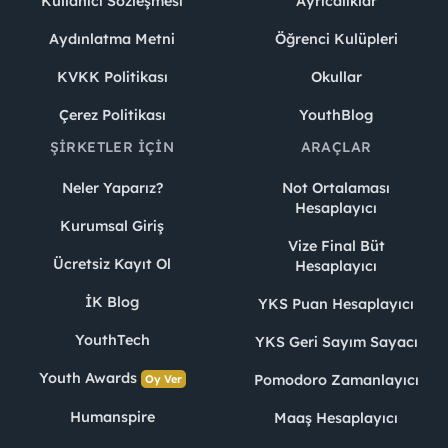
Kullanıcı Sözleşmesi
Ayrıcalıklar
Aydınlatma Metni
Öğrenci Kulüpleri
KVKK Politikası
Okullar
Çerez Politikası
YouthBlog
ŞIRKETLER İÇIN
ARAÇLAR
Neler Yaparız?
Not Ortalaması
Hesaplayıcı
Kurumsal Giriş
Vize Final Büt
Ücretsiz Kayıt Ol
Hesaplayıcı
İK Blog
YKS Puan Hesaplayıcı
YouthTech
YKS Geri Sayım Sayacı
Youth Awards
Pomodoro Zamanlayıcı
Oy Ver
Humanspire
Maaş Hesaplayıcı