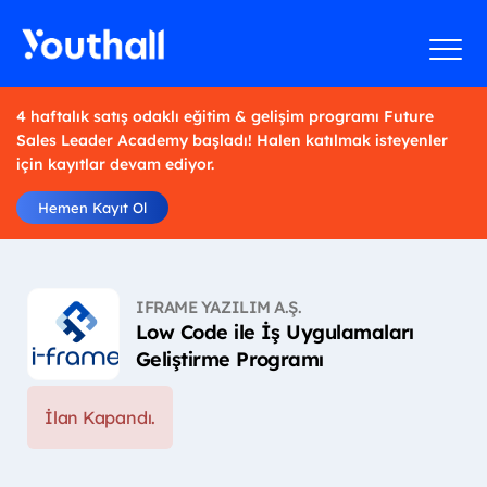
4 haftalık satış odaklı eğitim & gelişim programı Future
Sales Leader Academy başladı! Halen katılmak isteyenler
için kayıtlar devam ediyor.
Hemen Kayıt Ol
IFRAME YAZILIM A.Ş.
Low Code ile İş Uygulamaları
Geliştirme Programı
İlan Kapandı.