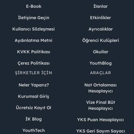
E-Book
İlanlar
İletişime Geçin
Etkinlikler
Kullanıcı Sözleşmesi
Ayrıcalıklar
Aydınlatma Metni
Öğrenci Kulüpleri
KVKK Politikası
Okullar
Çerez Politikası
YouthBlog
ŞIRKETLER İÇIN
ARAÇLAR
Neler Yaparız?
Not Ortalaması
Hesaplayıcı
Kurumsal Giriş
Vize Final Büt
Ücretsiz Kayıt Ol
Hesaplayıcı
İK Blog
YKS Puan Hesaplayıcı
YouthTech
YKS Geri Sayım Sayacı