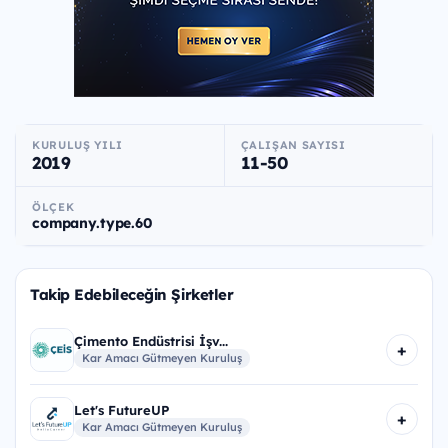
KURULUŞ YILI
ÇALIŞAN SAYISI
2019
11-50
ÖLÇEK
company.type.60
Takip Edebileceğin Şirketler
Çimento Endüstrisi İşv...
+
Kar Amacı Gütmeyen Kuruluş
Let's FutureUP
+
Kar Amacı Gütmeyen Kuruluş