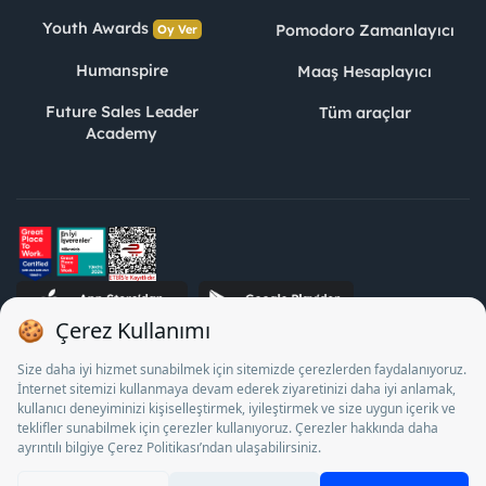
Youth Awards
Pomodoro Zamanlayıcı
Oy Ver
Humanspire
Maaş Hesaplayıcı
Future Sales Leader
Tüm araçlar
Academy
STJ İnsan Kaynakları Bilişim ve Danışmanlık A.Ş. Özel İstihdam
Bürosu Olarak 13/05/2025 - 12/05/2028 tarihleri arasında
faaliyette bulunmak üzere, Türkiye İş Kurumu tarafından
18/04/2025 tarih ve 18095710 sayılı karar uyarınca 1078 nolu
belge ile faaliyet göstermektedir. 4904 sayılı kanun uyarınca iş