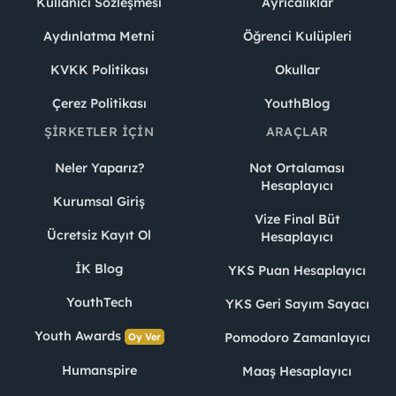
Kullanıcı Sözleşmesi
Ayrıcalıklar
Aydınlatma Metni
Öğrenci Kulüpleri
KVKK Politikası
Okullar
Çerez Politikası
YouthBlog
ŞIRKETLER İÇIN
ARAÇLAR
Neler Yaparız?
Not Ortalaması
Hesaplayıcı
Kurumsal Giriş
Vize Final Büt
Ücretsiz Kayıt Ol
Hesaplayıcı
İK Blog
YKS Puan Hesaplayıcı
YouthTech
YKS Geri Sayım Sayacı
Youth Awards
Pomodoro Zamanlayıcı
Oy Ver
Humanspire
Maaş Hesaplayıcı