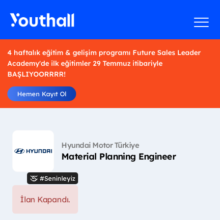
4 haftalık eğitim & gelişim programı Future Sales Leader
Academy'de ilk eğitimler 29 Temmuz itibariyle
BAŞLIYOORRRR!
Hemen Kayıt Ol
Hyundai Motor Türkiye
Material Planning Engineer
#Seninleyiz
İlan Kapandı.