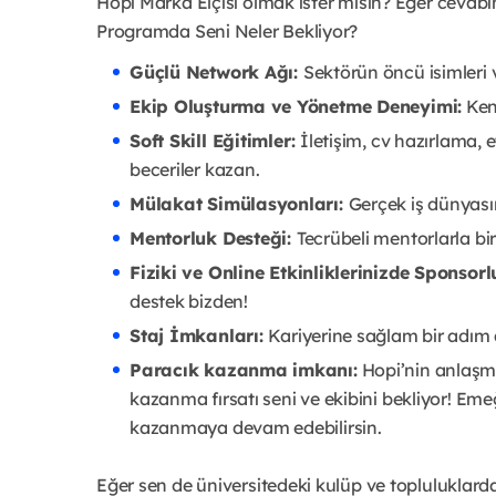
Hopi Marka Elçisi olmak ister misin? Eğer cevabın
Programda Seni Neler Bekliyor?
Güçlü Network Ağı:
Sektörün öncü isimleri ve
Ekip Oluşturma ve Yönetme Deneyimi:
Kend
Soft Skill Eğitimler:
İletişim, cv hazırlama, et
beceriler kazan.
Mülakat Simülasyonları:
Gerçek iş dünyasın
Mentorluk Desteği:
Tecrübeli mentorlarla bi
Fiziki ve Online Etkinliklerinizde Sponso
destek bizden!
Staj İmkanları:
Kariyerine sağlam bir adım 
Paracık kazanma imkanı:
Hopi’nin anlaşma
kazanma fırsatı seni ve ekibini bekliyor! Eme
kazanmaya devam edebilirsin.
Eğer sen de üniversitedeki kulüp ve topluluklarda