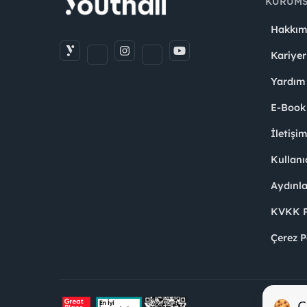
KURUM
Hakkım
Kariyer
Yardım
E-Book
İletişi
Kullanı
Aydınl
KVKK Po
Çerez P