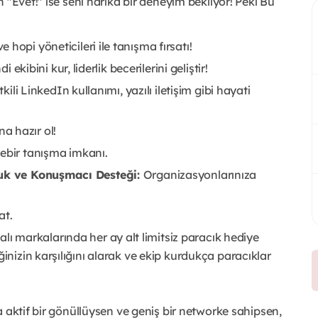
 "Evet!" ise seni harika bir deneyim bekliyor! Peki Bu
 hopi yöneticileri ile tanışma fırsatı!
i ekibini kur, liderlik becerilerini geliştir!
kili LinkedIn kullanımı, yazılı iletişim gibi hayati
a hazır ol!
rebir tanışma imkanı.
rluk ve Konuşmacı Desteği:
Organizasyonlarınıza
at.
lı markalarında her ay alt limitsiz paracık hediye
ğinizin karşılığını alarak ve ekip kurdukça paracıklar
 aktif bir gönüllüysen ve geniş bir networke sahipsen,