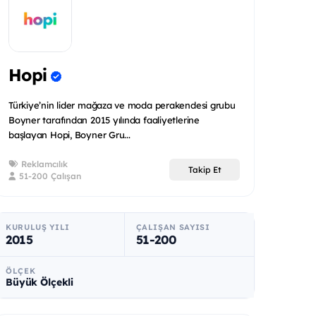
Hopi
Türkiye’nin lider mağaza ve moda perakendesi grubu
Boyner tarafından 2015 yılında faaliyetlerine
başlayan Hopi, Boyner Gru...
Reklamcılık
Takip Et
51-200 Çalışan
KURULUŞ YILI
ÇALIŞAN SAYISI
2015
51-200
ÖLÇEK
Büyük Ölçekli