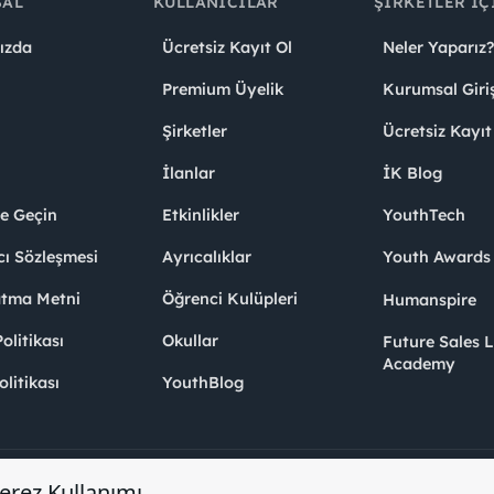
SAL
KULLANICILAR
ŞIRKETLER İÇ
ızda
Ücretsiz Kayıt Ol
Neler Yaparız?
Premium Üyelik
Kurumsal Giri
Şirketler
Ücretsiz Kayıt
İlanlar
İK Blog
me Geçin
Etkinlikler
YouthTech
cı Sözleşmesi
Ayrıcalıklar
Youth Award
atma Metni
Öğrenci Kulüpleri
Humanspire
litikası
Okullar
Future Sales 
Academy
olitikası
YouthBlog