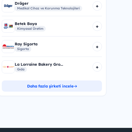
Dräger
+
Medikal Cihaz ve Korunma Teknolojileri
Betek Boya
+
Kimyasal Üretim
Ray Sigorta
+
Sigorta
La Lorraine Bakery Gro...
+
Gıda
Daha fazla şirketi incele