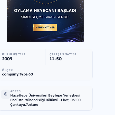
KURULUŞ YILI
ÇALIŞAN SAYISI
2009
11-50
ÖLÇEK
company.type.60
ADRES
Hacettepe Üniversitesi Beytepe Yerleşkesi
Endüstri Mühendisliği Bölümü -1.kat, 06800
Çankaya/Ankara