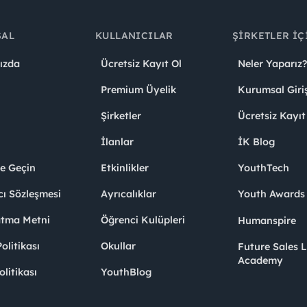
SAL
KULLANICILAR
ŞIRKETLER İÇ
ızda
Ücretsiz Kayıt Ol
Neler Yaparız?
Premium Üyelik
Kurumsal Giri
Şirketler
Ücretsiz Kayıt
İlanlar
İK Blog
me Geçin
Etkinlikler
YouthTech
cı Sözleşmesi
Ayrıcalıklar
Youth Award
atma Metni
Öğrenci Kulüpleri
Humanspire
litikası
Okullar
Future Sales 
Academy
olitikası
YouthBlog