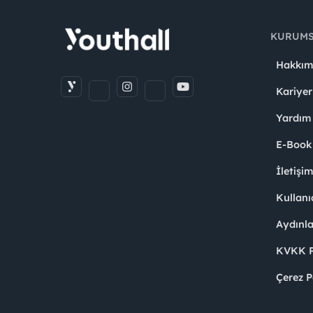
KURUM
Hakkım
Kariyer
Yardım
E-Book
İletişi
Kullanı
Aydınl
KVKK Po
Çerez P