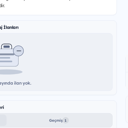
ir.
j İlanları
yında ilan yok.
ri
Geçmiş
1