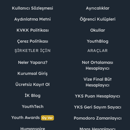
Kullanıcı Sözleşmesi
Ayrıcalıklar
Aydınlatma Metni
Öğrenci Kulüpleri
KVKK Politikası
Okullar
Çerez Politikası
YouthBlog
ŞIRKETLER İÇIN
ARAÇLAR
Neler Yaparız?
Not Ortalaması
Hesaplayıcı
Kurumsal Giriş
Vize Final Büt
Ücretsiz Kayıt Ol
Hesaplayıcı
İK Blog
YKS Puan Hesaplayıcı
YouthTech
YKS Geri Sayım Sayacı
Youth Awards
Pomodoro Zamanlayıcı
Oy Ver
Humanspire
Maaş Hesaplayıcı