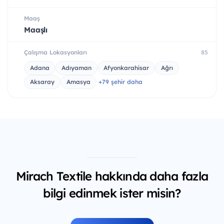
Maaş
Maaşlı
Çalışma Lokasyonları
85
Adana
Adıyaman
Afyonkarahisar
Ağrı
Aksaray
Amasya
+79 şehir daha
Mirach Textile hakkında daha fazla
bilgi edinmek ister misin?