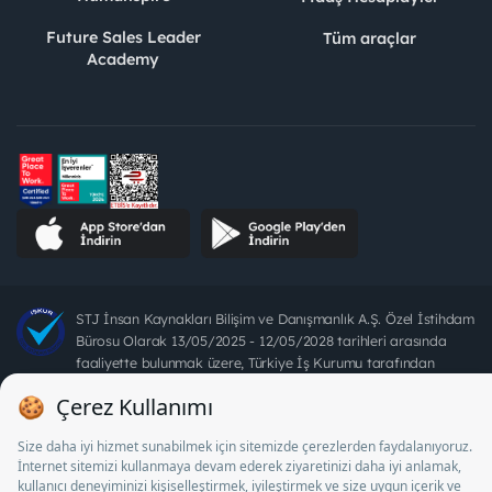
Future Sales Leader
Tüm araçlar
Academy
STJ İnsan Kaynakları Bilişim ve Danışmanlık A.Ş. Özel İstihdam
Bürosu Olarak 13/05/2025 - 12/05/2028 tarihleri arasında
faaliyette bulunmak üzere, Türkiye İş Kurumu tarafından
18/04/2025 tarih ve 18095710 sayılı karar uyarınca 1078 nolu
belge ile faaliyet göstermektedir. 4904 sayılı kanun uyarınca iş
arayanlardan ücret alınması yasaktır.