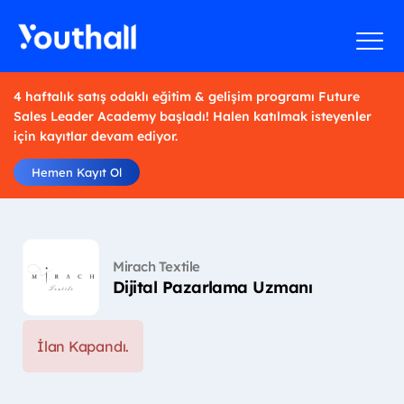
4 haftalık satış odaklı eğitim & gelişim programı Future
Sales Leader Academy başladı! Halen katılmak isteyenler
için kayıtlar devam ediyor.
Hemen Kayıt Ol
Mirach Textile
Dijital Pazarlama Uzmanı
İlan Kapandı.