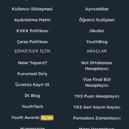
Kullanıcı Sözleşmesi
Ayrıcalıklar
Aydınlatma Metni
Öğrenci Kulüpleri
KVKK Politikası
Okullar
Çerez Politikası
YouthBlog
ŞIRKETLER İÇIN
ARAÇLAR
Neler Yaparız?
Not Ortalaması
Hesaplayıcı
Kurumsal Giriş
Vize Final Büt
Ücretsiz Kayıt Ol
Hesaplayıcı
İK Blog
YKS Puan Hesaplayıcı
YouthTech
YKS Geri Sayım Sayacı
Youth Awards
Pomodoro Zamanlayıcı
Oy Ver
Humanspire
Maaş Hesaplayıcı