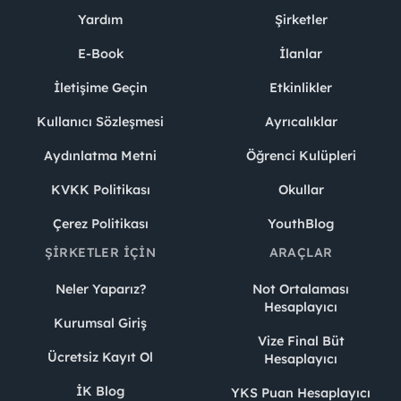
Yardım
Şirketler
E-Book
İlanlar
İletişime Geçin
Etkinlikler
Kullanıcı Sözleşmesi
Ayrıcalıklar
Aydınlatma Metni
Öğrenci Kulüpleri
KVKK Politikası
Okullar
Çerez Politikası
YouthBlog
ŞIRKETLER İÇIN
ARAÇLAR
Neler Yaparız?
Not Ortalaması
Hesaplayıcı
Kurumsal Giriş
Vize Final Büt
Ücretsiz Kayıt Ol
Hesaplayıcı
İK Blog
YKS Puan Hesaplayıcı