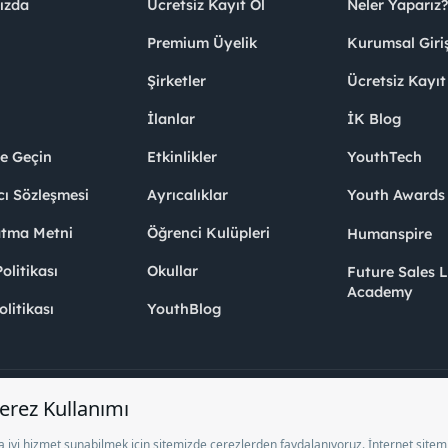
ızda
Ücretsiz Kayıt Ol
Neler Yaparız?
Premium Üyelik
Kurumsal Giri
Şirketler
Ücretsiz Kayıt
İlanlar
İK Blog
me Geçin
Etkinlikler
YouthTech
cı Sözleşmesi
Ayrıcalıklar
Youth Award
atma Metni
Öğrenci Kulüpleri
Humanspire
litikası
Okullar
Future Sales 
Academy
olitikası
YouthBlog