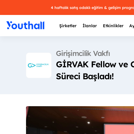
4 haftalık satış odaklı eğitim & gelişim prog
Şirketler
İlanlar
Etkinlikler
Ay
Girişimcilik Vakfı
GİRVAK Fellow ve C
Y
Süreci Başladı!
29 