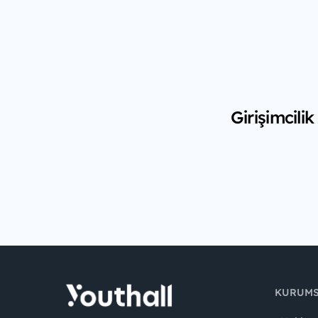
Girişimcili
KURUM