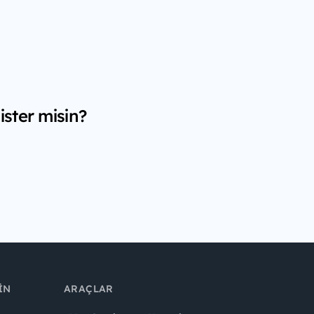
ister misin?
IN
ARAÇLAR