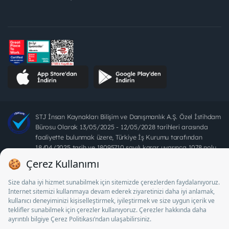
STJ İnsan Kaynakları Bilişim ve Danışmanlık A.Ş. Özel İstihdam
Bürosu Olarak 13/05/2025 - 12/05/2028 tarihleri arasında
faaliyette bulunmak üzere, Türkiye İş Kurumu tarafından
18/04/2025 tarih ve 18095710 sayılı karar uyarınca 1078 nolu
belge ile faaliyet göstermektedir. 4904 sayılı kanun uyarınca iş
arayanlardan ücret alınması yasaktır.