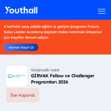
4 haftalık satış odaklı eğitim & gelişim programı Future
Sales Leader Academy başladı! Halen katılmak isteyenler
için kayıtlar devam ediyor.
Hemen Kayıt Ol
Girişimcilik Vakfı
GİRVAK Fellow ve Challenger
Programları 2026
İlan Kapandı.