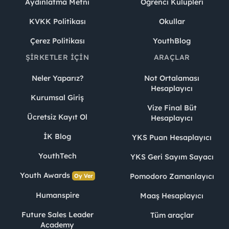
Aydınlatma Metni
Öğrenci Kulüpleri
KVKK Politikası
Okullar
Çerez Politikası
YouthBlog
ŞIRKETLER İÇIN
ARAÇLAR
Neler Yaparız?
Not Ortalaması
Hesaplayıcı
Kurumsal Giriş
Vize Final Büt
Ücretsiz Kayıt Ol
Hesaplayıcı
İK Blog
YKS Puan Hesaplayıcı
YouthTech
YKS Geri Sayım Sayacı
Youth Awards
Pomodoro Zamanlayıcı
Oy Ver
Humanspire
Maaş Hesaplayıcı
Future Sales Leader
Tüm araçlar
Academy