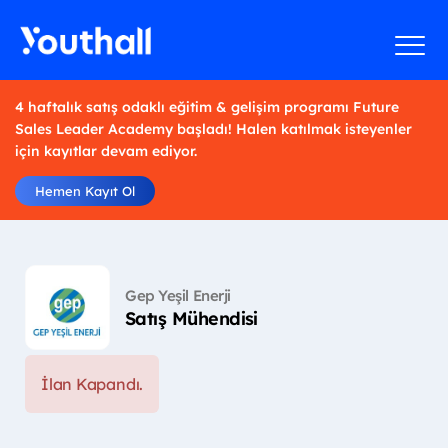
4 haftalık satış odaklı eğitim & gelişim programı Future
Sales Leader Academy başladı! Halen katılmak isteyenler
için kayıtlar devam ediyor.
Hemen Kayıt Ol
Gep Yeşil Enerji
Satış Mühendisi
İlan Kapandı.