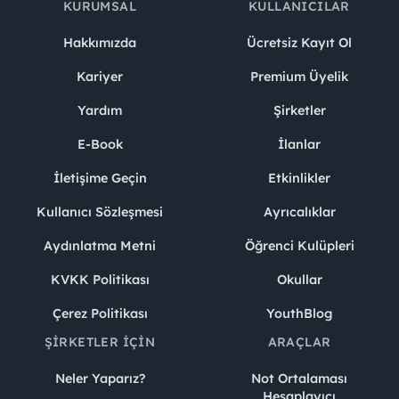
KURUMSAL
KULLANICILAR
Hakkımızda
Ücretsiz Kayıt Ol
Kariyer
Premium Üyelik
Yardım
Şirketler
E-Book
İlanlar
İletişime Geçin
Etkinlikler
Kullanıcı Sözleşmesi
Ayrıcalıklar
Aydınlatma Metni
Öğrenci Kulüpleri
KVKK Politikası
Okullar
Çerez Politikası
YouthBlog
ŞIRKETLER İÇIN
ARAÇLAR
Neler Yaparız?
Not Ortalaması
Hesaplayıcı