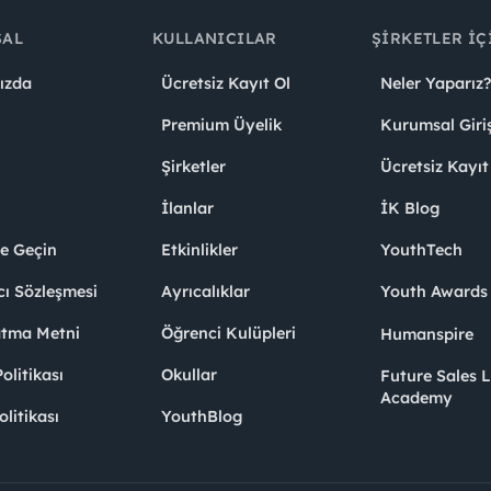
SAL
KULLANICILAR
ŞIRKETLER İÇ
ızda
Ücretsiz Kayıt Ol
Neler Yaparız?
Premium Üyelik
Kurumsal Giri
Şirketler
Ücretsiz Kayıt
İlanlar
İK Blog
me Geçin
Etkinlikler
YouthTech
cı Sözleşmesi
Ayrıcalıklar
Youth Award
atma Metni
Öğrenci Kulüpleri
Humanspire
litikası
Okullar
Future Sales 
Academy
olitikası
YouthBlog