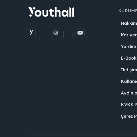
KURUM
Hakkım
Kariyer
Yardım
E-Book
İletişi
Kullanı
Aydınl
KVKK Po
Çerez P