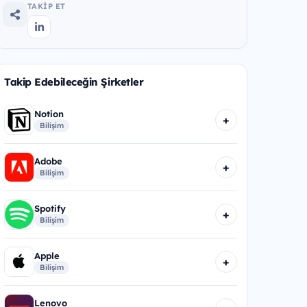
TAKIP ET
Takip Edebileceğin Şirketler
Notion
+
Bilişim
Adobe
+
Bilişim
Spotify
+
Bilişim
Apple
+
Bilişim
Lenovo