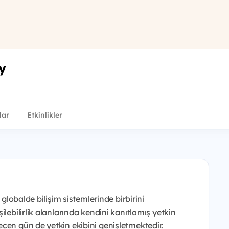
y
lar
Etkinlikler
 globalde bilişim sistemlerinde birbirini
lebilirlik alanlarında kendini kanıtlamış yetkin
çen gün de yetkin ekibini genişletmektedir.