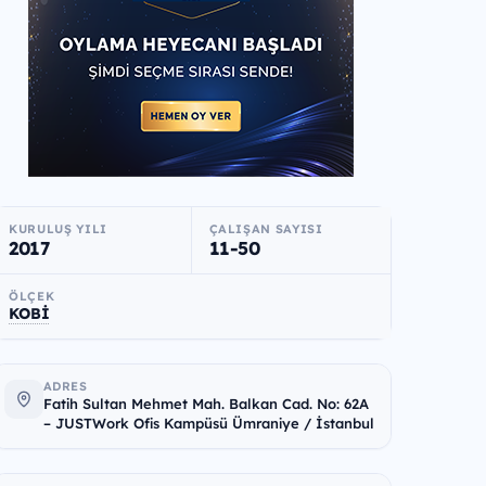
KURULUŞ YILI
ÇALIŞAN SAYISI
2017
11-50
ÖLÇEK
KOBİ
ADRES
Fatih Sultan Mehmet Mah. Balkan Cad. No: 62A
– JUSTWork Ofis Kampüsü Ümraniye / İstanbul