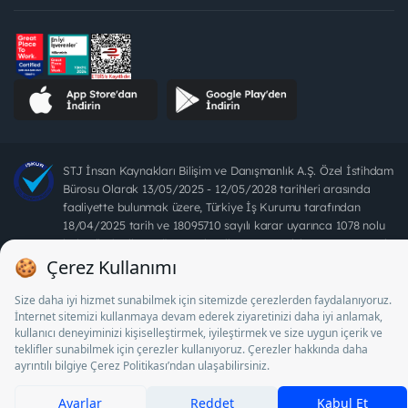
STJ İnsan Kaynakları Bilişim ve Danışmanlık A.Ş. Özel İstihdam
Bürosu Olarak 13/05/2025 - 12/05/2028 tarihleri arasında
faaliyette bulunmak üzere, Türkiye İş Kurumu tarafından
18/04/2025 tarih ve 18095710 sayılı karar uyarınca 1078 nolu
belge ile faaliyet göstermektedir. 4904 sayılı kanun uyarınca iş
arayanlardan ücret alınması yasaktır.