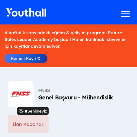
4 haftalık satış odaklı eğitim & gelişim programı Future
Sales Leader Academy başladı! Halen katılmak isteyenler
için kayıtlar devam ediyor.
Hemen Kayıt Ol
FNSS
Genel Başvuru - Mühendislik
#Seninleyiz
İlan Kapandı.