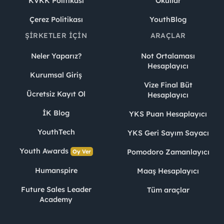
KVKK Politikası
Okullar
Çerez Politikası
YouthBlog
ŞIRKETLER İÇIN
ARAÇLAR
Neler Yaparız?
Not Ortalaması
Hesaplayıcı
Kurumsal Giriş
Vize Final Büt
Ücretsiz Kayıt Ol
Hesaplayıcı
İK Blog
YKS Puan Hesaplayıcı
YouthTech
YKS Geri Sayım Sayacı
Youth Awards
Pomodoro Zamanlayıcı
Oy Ver
Humanspire
Maaş Hesaplayıcı
Future Sales Leader
Tüm araçlar
Academy