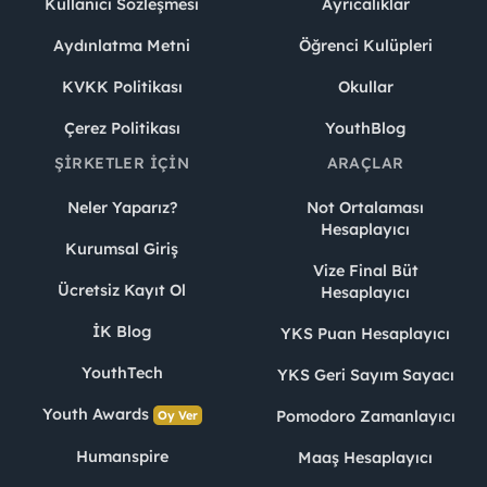
Kullanıcı Sözleşmesi
Ayrıcalıklar
Aydınlatma Metni
Öğrenci Kulüpleri
KVKK Politikası
Okullar
Çerez Politikası
YouthBlog
ŞIRKETLER İÇIN
ARAÇLAR
Neler Yaparız?
Not Ortalaması
Hesaplayıcı
Kurumsal Giriş
Vize Final Büt
Ücretsiz Kayıt Ol
Hesaplayıcı
İK Blog
YKS Puan Hesaplayıcı
YouthTech
YKS Geri Sayım Sayacı
Youth Awards
Pomodoro Zamanlayıcı
Oy Ver
Humanspire
Maaş Hesaplayıcı