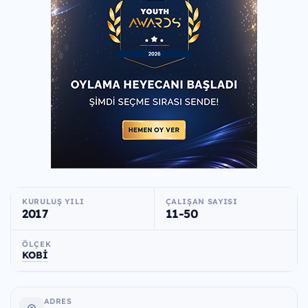
KURULUŞ YILI
ÇALIŞAN SAYISI
2017
11-50
ÖLÇEK
KOBİ
ADRES