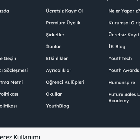
ızda
Ücretsiz Kayıt Ol
Neler Yaparız?
Premium Üyelik
Kurumsal Giri
Şirketler
Ücretsiz Kayıt
İlanlar
İK Blog
me Geçin
Etkinlikler
YouthTech
cı Sözleşmesi
Ayrıcalıklar
Youth Award
atma Metni
Öğrenci Kulüpleri
Humanspire
litikası
Okullar
Future Sales 
Academy
olitikası
YouthBlog