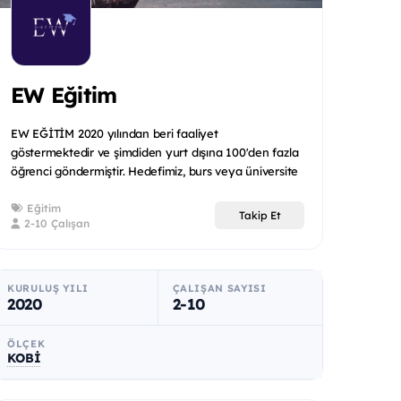
EW Eğitim
EW EĞİTİM 2020 yılından beri faaliyet
göstermektedir ve şimdiden yurt dışına 100'den fazla
öğrenci göndermiştir. Hedefimiz, burs veya üniversite
başvurusu için en...
Eğitim
Takip Et
2-10 Çalışan
KURULUŞ YILI
ÇALIŞAN SAYISI
2020
2-10
ÖLÇEK
KOBİ