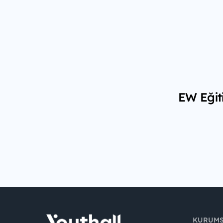
EW Eğiti
KURUM