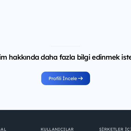
m hakkında daha fazla bilgi edinmek ist
Profili İncele
SAL
KULLANICILAR
ŞIRKETLER İÇ