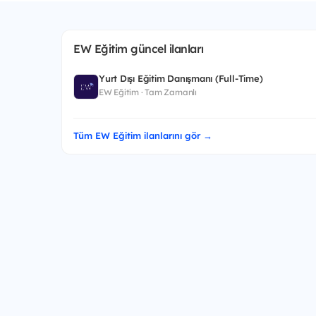
EW Eğitim güncel ilanları
Yurt Dışı Eğitim Danışmanı (Full-Time)
EW Eğitim · Tam Zamanlı
Tüm EW Eğitim ilanlarını gör →