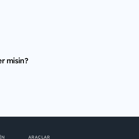
er misin?
IN
ARAÇLAR