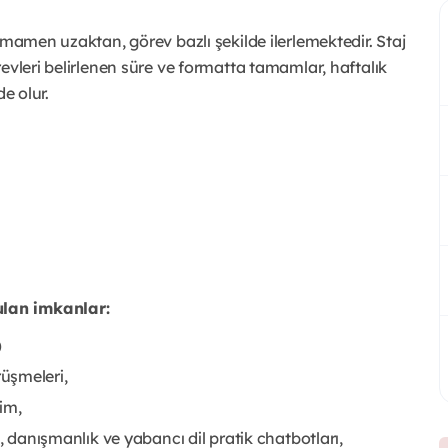
amamen uzaktan, görev bazlı şekilde ilerlemektedir. Staj
evleri belirlenen süre ve formatta tamamlar, haftalık
e olur.
ulan imkanlar:
)
üşmeleri,
şim,
ri, danışmanlık ve yabancı dil pratik chatbotları,