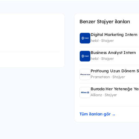
Benzer Stajyer ilanları
Digital Marketing Intern
helo! · Stajyer
Business Analyst Intern
helo! · Stajyer
ProYoung Uzun Dönem St
Prometeon · Stajyer
Burada Her Yeteneğe Yer
Allianz · Stajyer
Tüm ilanları gör →