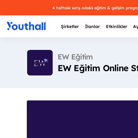
4 haftalık satış odaklı eğitim & gelişim prog
Şirketler
İlanlar
Etkinlikler
Ay
EW Eğitim
EW Eğitim Online St
Y
29 