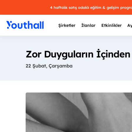
4 haftalık satış odaklı eğitim & gelişim prog
Şirketler
İlanlar
Etkinlikler
Ay
Zor Duyguların İçinde
22 Şubat, Çarşamba
Y
29 