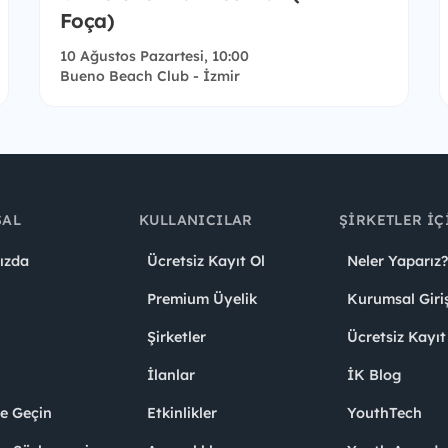
Foça)
10 Ağustos Pazartesi, 10:00
Bueno Beach Club - İzmir
SAL
KULLANICILAR
ŞIRKETLER İÇ
ızda
Ücretsiz Kayıt Ol
Neler Yaparız?
Premium Üyelik
Kurumsal Giri
Şirketler
Ücretsiz Kayıt
İlanlar
İK Blog
me Geçin
Etkinlikler
YouthTech