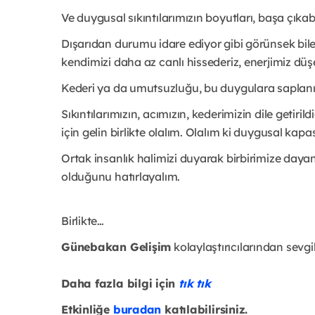
Ve duygusal sıkıntılarımızın boyutları, başa çıkab
Dışarıdan durumu idare ediyor gibi görünsek bil
kendimizi daha az canlı hissederiz, enerjimiz düşer
Kederi ya da umutsuzluğu, bu duygulara sapla
Sıkıntılarımızın, acımızın, kederimizin dile getiri
için gelin birlikte olalım. Olalım ki duygusal kap
Ortak insanlık halimizi duyarak birbirimize daya
olduğunu hatırlayalım.
Birlikte…
Günebakan Gelişim
kolaylaştırıcılarından sevgi
Daha fazla bilgi için
tık tık
Etkinliğe
buradan
katılabilirsiniz.