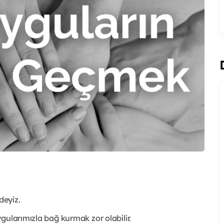
deyiz.
gularımızla bağ kurmak zor olabilir.