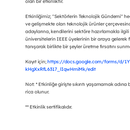
olan bir etkinliktir.
Etkinliğimiz; "Sektörlerin Teknolojik Gündemi" he
ve gelişmekte olan teknolojik ürünler çerçevesin
adaylarına, kendilerini sektöre hazırlamakla ilgili 
üniversitelerin IEEE üyelerinin bir araya gelerek 
tanışarak birlikte bir şeyler üretme fırsatını sunm
Kayıt için;
https://docs.google.com/forms/d/
kHgXxRfL6317_lIqwHmiMk/edit
Not: * Etkinliğe girişte sıkıntı yaşamamak adına 
rica olunur.
** Etkinlik sertifikalıdır.