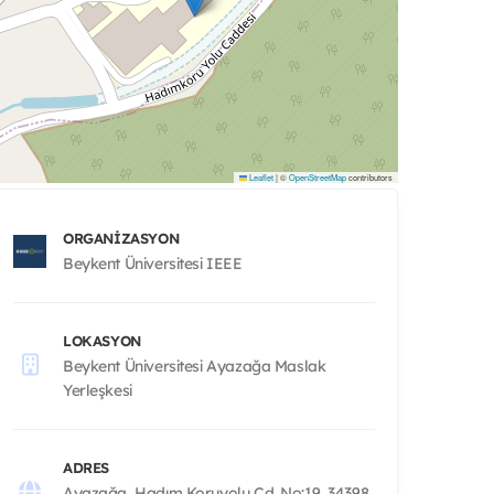
Leaflet
|
©
OpenStreetMap
contributors
ORGANIZASYON
Beykent Üniversitesi IEEE
LOKASYON
Beykent Üniversitesi Ayazağa Maslak
Yerleşkesi
ADRES
Ayazağa, Hadım Koruyolu Cd. No:19, 34398