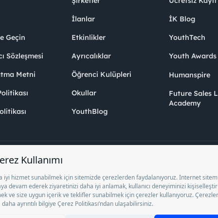
Şirketler
Ücretsiz Kayıt
İlanlar
İK Blog
me Geçin
Etkinlikler
YouthTech
cı Sözleşmesi
Ayrıcalıklar
Youth Award
atma Metni
Öğrenci Kulüpleri
Humanspire
litikası
Okullar
Future Sales 
Academy
olitikası
YouthBlog
el İstihdam Bürosu Olarak 13/05/2025 - 12/05/2028 tarihleri arasında faaliy