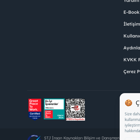
Yardım
E-Book
İletişi
Kullanı
Aydınl
KVKK Po
Çerez P
STJ İnsan Kaynakları Bilişim ve Danışmanlık A.Ş. Öz