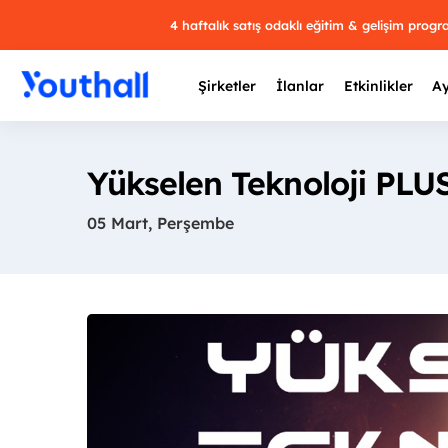
4 haftalık satış odaklı eğitim & gelişim prog
Şirketler
İlanlar
Etkinlikler
Ay
Yükselen Teknoloji PLU
05 Mart, Perşembe
Y
29 