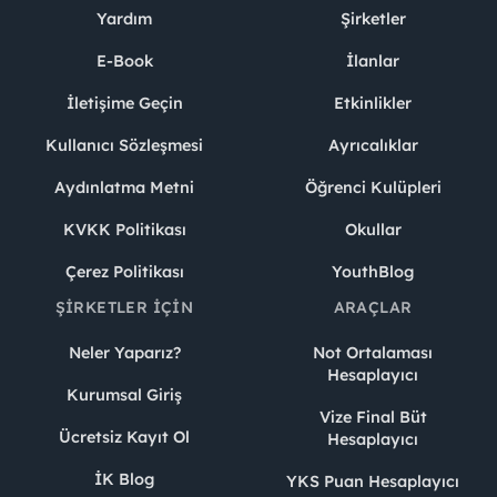
Yardım
Şirketler
E-Book
İlanlar
İletişime Geçin
Etkinlikler
Kullanıcı Sözleşmesi
Ayrıcalıklar
Aydınlatma Metni
Öğrenci Kulüpleri
KVKK Politikası
Okullar
Çerez Politikası
YouthBlog
ŞIRKETLER İÇIN
ARAÇLAR
Neler Yaparız?
Not Ortalaması
Hesaplayıcı
Kurumsal Giriş
Vize Final Büt
Ücretsiz Kayıt Ol
Hesaplayıcı
İK Blog
YKS Puan Hesaplayıcı