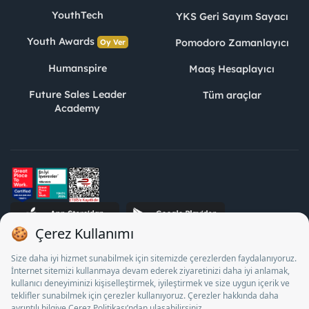
YouthTech
YKS Geri Sayım Sayacı
Youth Awards
Pomodoro Zamanlayıcı
Oy Ver
Humanspire
Maaş Hesaplayıcı
Future Sales Leader
Tüm araçlar
Academy
STJ İnsan Kaynakları Bilişim ve Danışmanlık A.Ş. Özel İstihdam
Bürosu Olarak 13/05/2025 - 12/05/2028 tarihleri arasında
faaliyette bulunmak üzere, Türkiye İş Kurumu tarafından