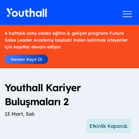
4 haftalık satış odaklı eğitim & gelişim programı Future
Sales Leader Academy başladı! Halen katılmak isteyenler
için kayıtlar devam ediyor.
Hemen Kayıt Ol
Youthall Kariyer
Buluşmaları 2
13 Mart, Salı
Etkinlik Kapandı.