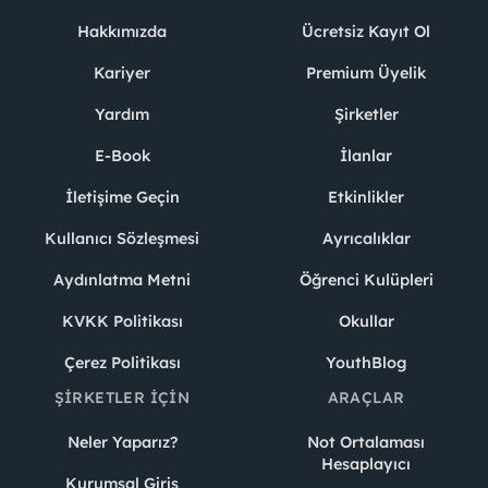
Hakkımızda
Ücretsiz Kayıt Ol
Kariyer
Premium Üyelik
Yardım
Şirketler
E-Book
İlanlar
İletişime Geçin
Etkinlikler
Kullanıcı Sözleşmesi
Ayrıcalıklar
Aydınlatma Metni
Öğrenci Kulüpleri
KVKK Politikası
Okullar
Çerez Politikası
YouthBlog
ŞIRKETLER İÇIN
ARAÇLAR
Neler Yaparız?
Not Ortalaması
Hesaplayıcı
Kurumsal Giriş