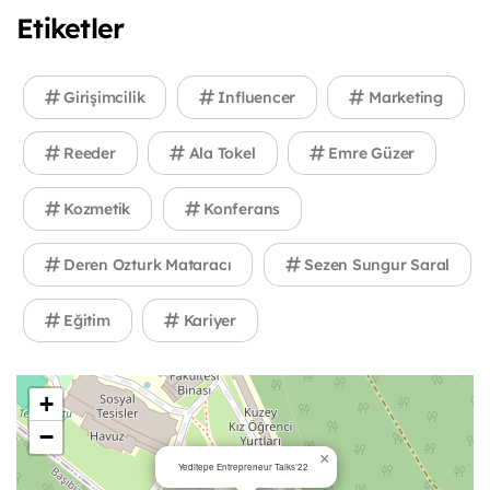
Etiketler
Girişimcilik
Influencer
Marketing
Reeder
Ala Tokel
Emre Güzer
Kozmetik
Konferans
Deren Ozturk Mataracı
Sezen Sungur Saral
Eğitim
Kariyer
+
−
×
Yeditepe Entrepreneur Talks’22