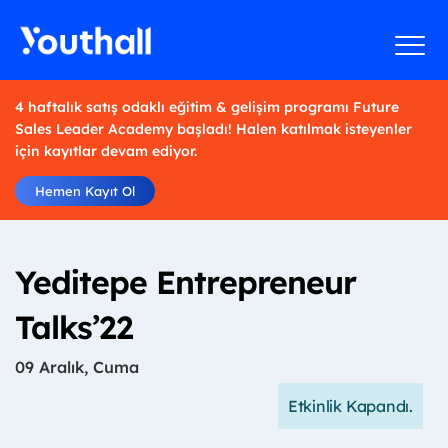
4 haftalık satış odaklı eğitim & gelişim programı Future
Sales Leader Academy başladı! Halen katılmak isteyenler
için kayıtlar devam ediyor.
Hemen Kayıt Ol
Yeditepe Entrepreneur
Talks’22
09 Aralık, Cuma
Etkinlik Kapandı.