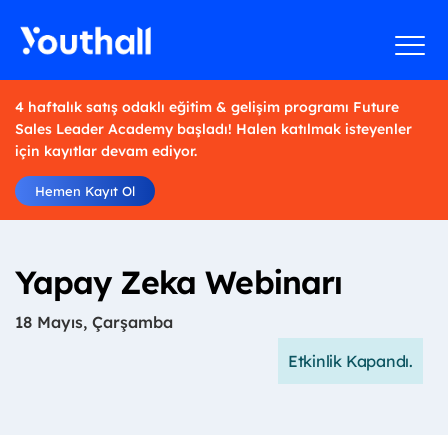
4 haftalık satış odaklı eğitim & gelişim programı Future
Sales Leader Academy başladı! Halen katılmak isteyenler
için kayıtlar devam ediyor.
Hemen Kayıt Ol
Yapay Zeka Webinarı
18 Mayıs, Çarşamba
Etkinlik Kapandı.