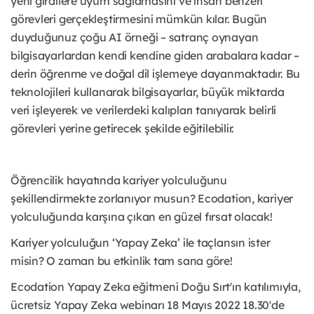
yeni girdilere uyum sağlamasını ve insan benzeri
görevleri gerçekleştirmesini mümkün kılar. Bugün
duyduğunuz çoğu AI örneği – satranç oynayan
bilgisayarlardan kendi kendine giden arabalara kadar –
derin öğrenme ve doğal dil işlemeye dayanmaktadır. Bu
teknolojileri kullanarak bilgisayarlar, büyük miktarda
veri işleyerek ve verilerdeki kalıpları tanıyarak belirli
görevleri yerine getirecek şekilde eğitilebilir.
Öğrencilik hayatında kariyer yolculuğunu
şekillendirmekte zorlanıyor musun? Ecodation, kariyer
yolculuğunda karşına çıkan en güzel fırsat olacak!
Kariyer yolculuğun ‘Yapay Zeka’ ile taçlansın ister
misin? O zaman bu etkinlik tam sana göre!
Ecodation Yapay Zeka eğitmeni Doğu Sırt'ın katılımıyla,
ücretsiz Yapay Zeka webinarı 18 Mayıs 2022 18.30'de