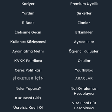
Kariyer
Premium Üyelik
Yardım
Şirketler
E-Book
İlanlar
İletişime Geçin
Etkinlikler
Kullanıcı Sözleşmesi
Ayrıcalıklar
Aydınlatma Metni
Öğrenci Kulüpleri
KVKK Politikası
Okullar
Çerez Politikası
YouthBlog
ŞIRKETLER İÇIN
ARAÇLAR
Neler Yaparız?
Not Ortalaması
Hesaplayıcı
Kurumsal Giriş
Vize Final Büt
Ücretsiz Kayıt Ol
Hesaplayıcı