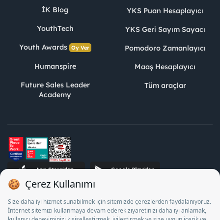
İK Blog
YKS Puan Hesaplayıcı
YouthTech
YKS Geri Sayım Sayacı
Youth Awards
Pomodoro Zamanlayıcı
Oy Ver
Humanspire
Maaş Hesaplayıcı
Future Sales Leader
Tüm araçlar
Academy
STJ İnsan Kaynakları Bilişim ve Danışmanlık A.Ş. Özel İstihdam