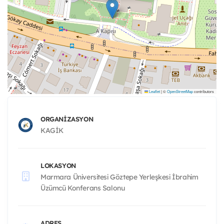
Leaflet
|
©
OpenStreetMap
contributors
ORGANIZASYON
KAGİK
LOKASYON
Marmara Üniversitesi Göztepe Yerleşkesi İbrahim
Üzümcü Konferans Salonu
ADRES