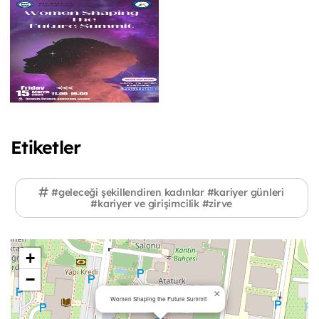
Etiketler
#geleceği şekillendiren kadınlar #kariyer günleri
#kariyer ve girişimcilik #zirve
+
−
×
Women Shaping the Future Summit