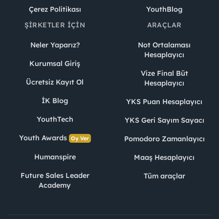
Çerez Politikası
YouthBlog
ŞIRKETLER İÇIN
ARAÇLAR
Neler Yaparız?
Not Ortalaması
Hesaplayıcı
Kurumsal Giriş
Vize Final Büt
Ücretsiz Kayıt Ol
Hesaplayıcı
İK Blog
YKS Puan Hesaplayıcı
YouthTech
YKS Geri Sayım Sayacı
Youth Awards
Pomodoro Zamanlayıcı
Oy Ver
Humanspire
Maaş Hesaplayıcı
Future Sales Leader
Tüm araçlar
Academy