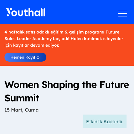
4 haftalık satış odaklı eğitim & gelişim programı Future
Sales Leader Academy başladı! Halen katılmak isteyenler
için kayıtlar devam ediyor.
Hemen Kayıt Ol
Women Shaping the Future
Summit
15 Mart, Cuma
Etkinlik Kapandı.