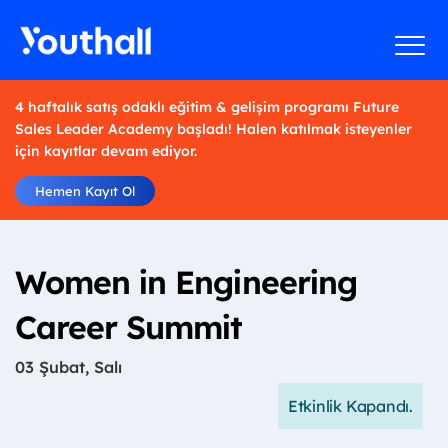
4 haftalık satış odaklı eğitim & gelişim programı Future
Sales Leader Academy başladı! Halen katılmak isteyenler
için kayıtlar devam ediyor.
Hemen Kayıt Ol
Women in Engineering
Career Summit
03 Şubat, Salı
Etkinlik Kapandı.