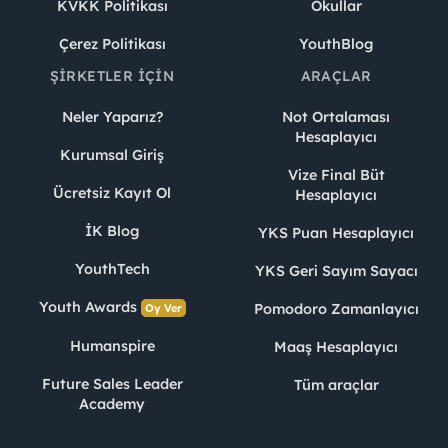
KVKK Politikası
Okullar
Çerez Politikası
YouthBlog
ŞIRKETLER İÇIN
ARAÇLAR
Neler Yaparız?
Not Ortalaması
Hesaplayıcı
Kurumsal Giriş
Vize Final Büt
Ücretsiz Kayıt Ol
Hesaplayıcı
İK Blog
YKS Puan Hesaplayıcı
YouthTech
YKS Geri Sayım Sayacı
Youth Awards
Pomodoro Zamanlayıcı
Oy Ver
Humanspire
Maaş Hesaplayıcı
Future Sales Leader
Tüm araçlar
Academy