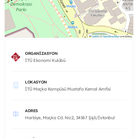
Leaflet
|
©
OpenStreetMap
contributors
ORGANIZASYON
İTÜ Ekonomi Kulübü
LOKASYON
İTÜ Maçka Kampüsü Mustafa Kemal Amfisi
ADRES
Harbiye, Maçka Cd. No:2, 34367 Şişli/İstanbul