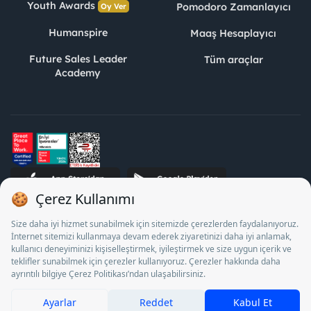
Youth Awards
Pomodoro Zamanlayıcı
Oy Ver
Humanspire
Maaş Hesaplayıcı
Future Sales Leader
Tüm araçlar
Academy
STJ İnsan Kaynakları Bilişim ve Danışmanlık A.Ş. Özel İstihdam
Bürosu Olarak 13/05/2025 - 12/05/2028 tarihleri arasında
faaliyette bulunmak üzere, Türkiye İş Kurumu tarafından
18/04/2025 tarih ve 18095710 sayılı karar uyarınca 1078 nolu
belge ile faaliyet göstermektedir. 4904 sayılı kanun uyarınca iş
arayanlardan ücret alınması yasaktır.