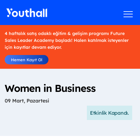
4 haftalık satış odaklı eğitim & gelişim programı Future
Sales Leader Academy başladı! Halen katılmak isteyenler
için kayıtlar devam ediyor.
Hemen Kayıt Ol
Women in Business
09 Mart, Pazartesi
Etkinlik Kapandı.