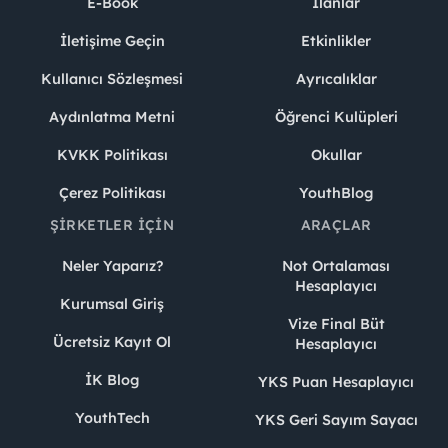
E-Book
İlanlar
İletişime Geçin
Etkinlikler
Kullanıcı Sözleşmesi
Ayrıcalıklar
Aydınlatma Metni
Öğrenci Kulüpleri
KVKK Politikası
Okullar
Çerez Politikası
YouthBlog
ŞIRKETLER İÇIN
ARAÇLAR
Neler Yaparız?
Not Ortalaması
Hesaplayıcı
Kurumsal Giriş
Vize Final Büt
Ücretsiz Kayıt Ol
Hesaplayıcı
İK Blog
YKS Puan Hesaplayıcı
YouthTech
YKS Geri Sayım Sayacı