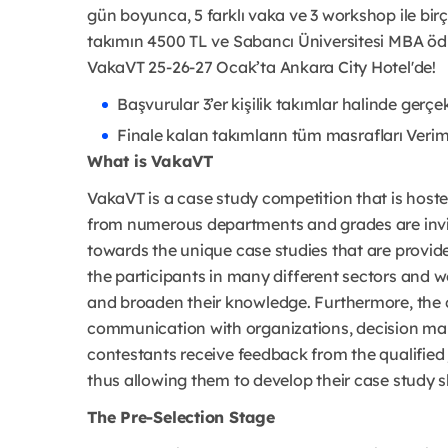
gün boyunca, 5 farklı vaka ve 3 workshop ile birç
takımın 4500 TL ve Sabancı Üniversitesi MBA ödü
VakaVT 25-26-27 Ocak’ta Ankara City Hotel'de!
Başvurular 3’er kişilik takımlar halinde gerçe
Finale kalan takımların tüm masrafları Veriml
What is VakaVT
VakaVT is a case study competition that is host
from numerous departments and grades are invit
towards the unique case studies that are provid
the participants in many different sectors and w
and broaden their knowledge. Furthermore, the c
communication with organizations, decision mak
contestants receive feedback from the qualified
thus allowing them to develop their case study sk
The Pre-Selection Stage