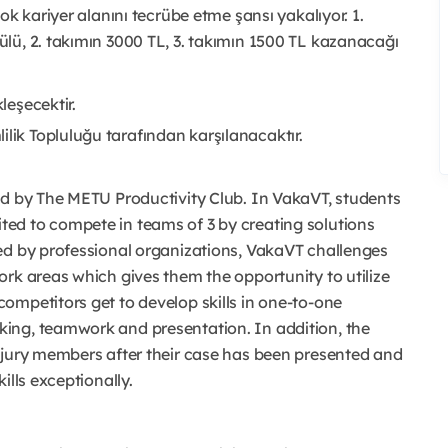
ok kariyer alanını tecrübe etme şansı yakalıyor. 1.
lü, 2. takımın 3000 TL, 3. takımın 1500 TL kazanacağı
kleşecektir.
ilik Topluluğu tarafından karşılanacaktır.
ed by The METU Productivity Club. In VakaVT, students
ed to compete in teams of 3 by creating solutions
ed by professional organizations, VakaVT challenges
ork areas which gives them the opportunity to utilize
ompetitors get to develop skills in one-to-one
ing, teamwork and presentation. In addition, the
 jury members after their case has been presented and
ills exceptionally.