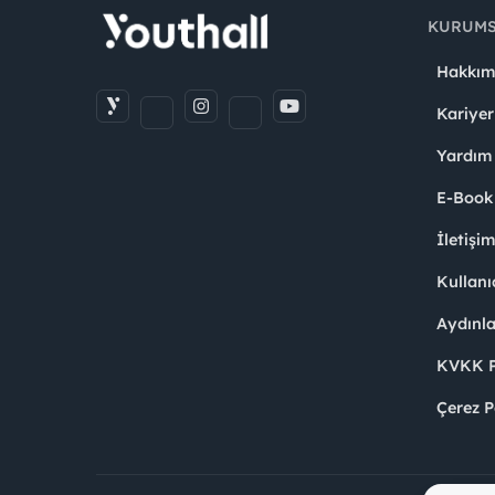
KURUM
Hakkım
Kariyer
Yardım
E-Book
İletişi
Kullanı
Aydınl
KVKK Po
Çerez P