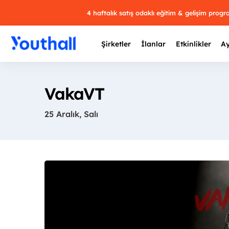
4 haftalık satış odaklı eğitim & gelişim prog
Şirketler
İlanlar
Etkinlikler
Ay
VakaVT
25 Aralık, Salı
Y
29 