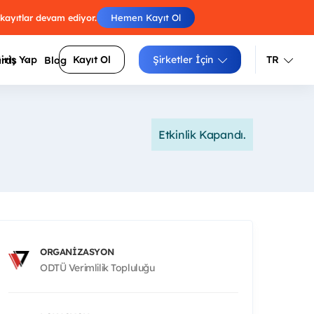
 kayıtlar devam ediyor.
Hemen Kayıt Ol
iriş Yap
Kayıt Ol
Şirketler İçin
TR
ards
Blog
Türkçe
İngilizce
Etkinlik Kapandı.
Engelleri atla, skorunu arkadaşlarınla
luluklarını
yarıştır.
Izgara doldur, zorluğunu seç, puanını
siteler
yükselt.
Sayıları sırayla birleştir, tüm
arı daha
hücrelerden geç.
ORGANIZASYON
ODTÜ Verimlilik Topluluğu