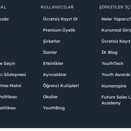
SAL
KULLANICILAR
ŞIRKETLER İÇ
ızda
Ücretsiz Kayıt Ol
Neler Yaparız?
Premium Üyelik
Kurumsal Giri
Şirketler
Ücretsiz Kayıt
İlanlar
İK Blog
me Geçin
Etkinlikler
YouthTech
cı Sözleşmesi
Ayrıcalıklar
Youth Award
atma Metni
Öğrenci Kulüpleri
Humanspire
litikası
Okullar
Future Sales 
Academy
olitikası
YouthBlog