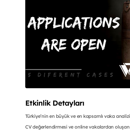
Etkinlik Detayları
Türkiye’nin en büyük ve en kapsamlı vaka analizi
CV değerlendirmesi ve online vakalardan oluşan 