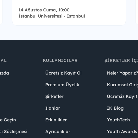
14 Ağustos Cuma, 10:00
İstanbul Üniversitesi - İstanbul
SAL
KULLANICILAR
ŞIRKETLER İÇ
ızda
Ücretsiz Kayıt Ol
Neler Yaparız?
Premium Üyelik
Kurumsal Giri
Şirketler
Ücretsiz Kayıt
İlanlar
İK Blog
me Geçin
Etkinlikler
YouthTech
cı Sözleşmesi
Ayrıcalıklar
Youth Award