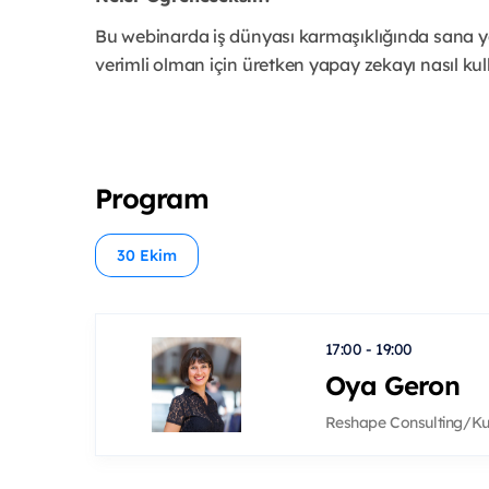
Bu webinarda iş dünyası karmaşıklığında sana y
verimli olman için üretken yapay zekayı nasıl ku
Program
30 Ekim
17:00 - 19:00
Oya Geron
Reshape Consulting/Ku