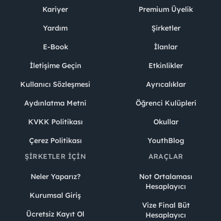
Kariyer
Premium Üyelik
Yardım
Şirketler
E-Book
İlanlar
İletişime Geçin
Etkinlikler
Kullanıcı Sözleşmesi
Ayrıcalıklar
Aydınlatma Metni
Öğrenci Kulüpleri
KVKK Politikası
Okullar
Çerez Politikası
YouthBlog
ŞIRKETLER İÇIN
ARAÇLAR
Neler Yaparız?
Not Ortalaması
Hesaplayıcı
Kurumsal Giriş
Vize Final Büt
Ücretsiz Kayıt Ol
Hesaplayıcı