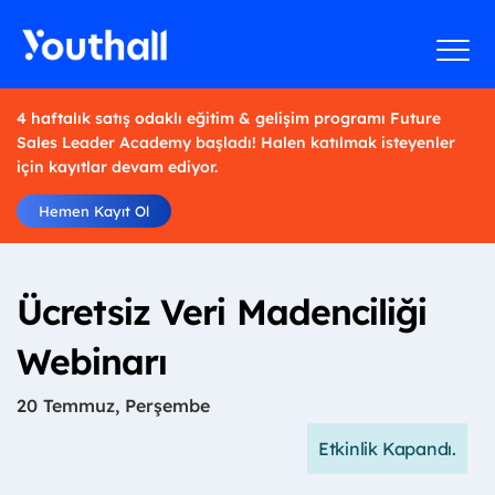
4 haftalık satış odaklı eğitim & gelişim programı Future
Sales Leader Academy başladı! Halen katılmak isteyenler
için kayıtlar devam ediyor.
Hemen Kayıt Ol
Ücretsiz Veri Madenciliği
Webinarı
20 Temmuz, Perşembe
Etkinlik Kapandı.