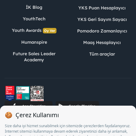
İK Blog
YKS Puan Hesaplayıcı
YouthTech
YKS Geri Sayım Sayacı
Youth Awards
Pomodoro Zamanlayıcı
Oy Ver
Humanspire
Maaş Hesaplayıcı
Future Sales Leader
Tüm araçlar
Academy
STJ İnsan Kaynakları Bilişim ve Danışmanlık A.Ş. Özel İstihdam