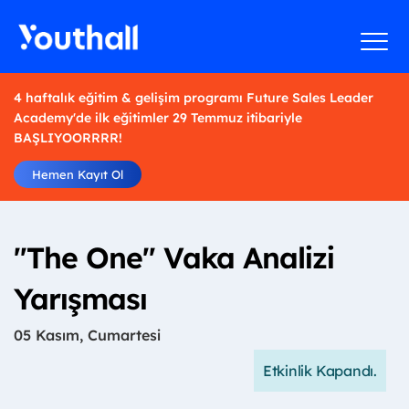
4 haftalık eğitim & gelişim programı Future Sales Leader
Academy'de ilk eğitimler 29 Temmuz itibariyle
BAŞLIYOORRRR!
Hemen Kayıt Ol
''The One'' Vaka Analizi
Yarışması
05 Kasım, Cumartesi
Etkinlik Kapandı.