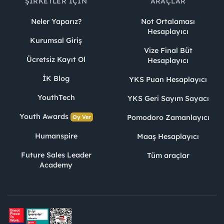
ŞIRKETLER İÇIN
ARAÇLAR
Neler Yaparız?
Not Ortalaması
Hesaplayıcı
Kurumsal Giriş
Vize Final Büt
Ücretsiz Kayıt Ol
Hesaplayıcı
İK Blog
YKS Puan Hesaplayıcı
YouthTech
YKS Geri Sayım Sayacı
Youth Awards
Pomodoro Zamanlayıcı
Oy Ver
Humanspire
Maaş Hesaplayıcı
Future Sales Leader
Tüm araçlar
Academy