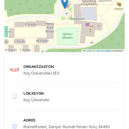
Leaflet
|
©
OpenStreetMap
contributors
ORGANIZASYON
Koç Üniversitesi IES
LOKASYON
Koç Üniversite
ADRES
Rumelifeneri, Sarıyer Rumeli Feneri Yolu, 34450