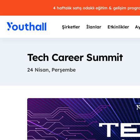
4 haftalık satış odaklı eğitim & gelişim prog
Şirketler
İlanlar
Etkinlikler
Ay
Tech Career Summit
24 Nisan, Perşembe
Y
29 