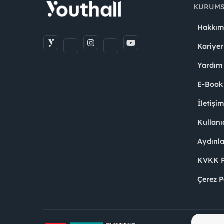
KURUM
Hakkım
Kariyer
Yardım
E-Book
İletişi
Kullanı
Aydınl
KVKK Po
Çerez P