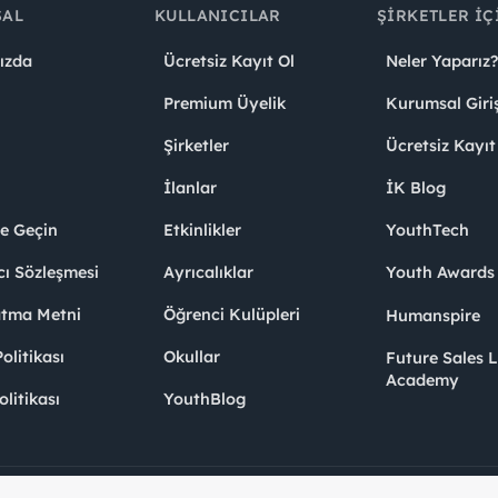
SAL
KULLANICILAR
ŞIRKETLER İÇ
ızda
Ücretsiz Kayıt Ol
Neler Yaparız?
Premium Üyelik
Kurumsal Giri
Şirketler
Ücretsiz Kayıt
İlanlar
İK Blog
me Geçin
Etkinlikler
YouthTech
cı Sözleşmesi
Ayrıcalıklar
Youth Award
atma Metni
Öğrenci Kulüpleri
Humanspire
litikası
Okullar
Future Sales 
Academy
olitikası
YouthBlog