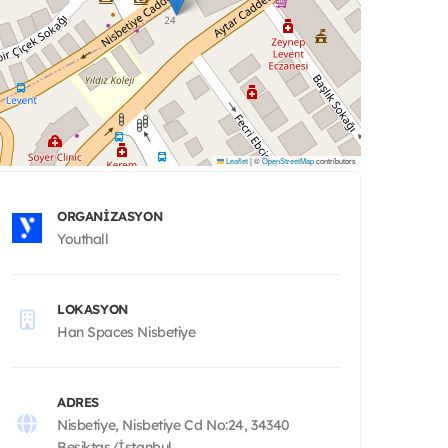
Leaflet
|
©
OpenStreetMap
contributors
ORGANIZASYON
Youthall
LOKASYON
Han Spaces Nisbetiye
ADRES
Nisbetiye, Nisbetiye Cd No:24, 34340
Beşiktaş/İstanbul