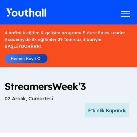
4 haftalık eğitim & gelişim programı Future Sales Leader
Academy'de ilk eğitimler 29 Temmuz itibariyle
BAŞLIYOORRRR!
Hemen Kayıt Ol
StreamersWeek’3
02 Aralık, Cumartesi
Etkinlik Kapandı.