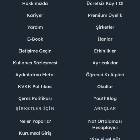
Hakkımızda
Ücretsiz Kayıt Ol
Kariyer
Premium Üyelik
Yardım
Şirketler
E-Book
İlanlar
İletişime Geçin
Etkinlikler
Kullanıcı Sözleşmesi
Ayrıcalıklar
Aydınlatma Metni
Öğrenci Kulüpleri
KVKK Politikası
Okullar
Çerez Politikası
YouthBlog
ŞIRKETLER İÇIN
ARAÇLAR
Neler Yaparız?
Not Ortalaması
Hesaplayıcı
Kurumsal Giriş
Vize Final Büt