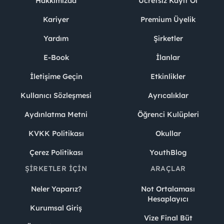
Hakkımızda
Ücretsiz Kayıt Ol
Kariyer
Premium Üyelik
Yardım
Şirketler
E-Book
İlanlar
İletişime Geçin
Etkinlikler
Kullanıcı Sözleşmesi
Ayrıcalıklar
Aydınlatma Metni
Öğrenci Kulüpleri
KVKK Politikası
Okullar
Çerez Politikası
YouthBlog
ŞIRKETLER İÇIN
ARAÇLAR
Neler Yaparız?
Not Ortalaması
Hesaplayıcı
Kurumsal Giriş
Vize Final Büt