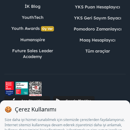
İK Blog
YKS Puan Hesaplayıcı
YouthTech
YKS Geri Sayım Sayacı
Youth Awards
Pomodoro Zamanlayıcı
Oy Ver
Humanspire
Maaş Hesaplayıcı
Future Sales Leader
Tüm araçlar
Academy
STJ İnsan Kaynakları Bilişim ve Danışmanlık A.Ş. Özel İstihdam