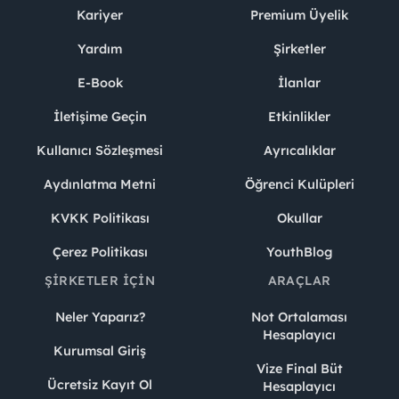
Kariyer
Premium Üyelik
Yardım
Şirketler
E-Book
İlanlar
İletişime Geçin
Etkinlikler
Kullanıcı Sözleşmesi
Ayrıcalıklar
Aydınlatma Metni
Öğrenci Kulüpleri
KVKK Politikası
Okullar
Çerez Politikası
YouthBlog
ŞIRKETLER İÇIN
ARAÇLAR
Neler Yaparız?
Not Ortalaması
Hesaplayıcı
Kurumsal Giriş
Vize Final Büt
Ücretsiz Kayıt Ol
Hesaplayıcı