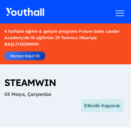
4 haftalık eğitim & gelişim programı Future Sales Leader
Academy'de ilk eğitimler 29 Temmuz itibariyle
BAŞLIYOORRRR!
Hemen Kayıt Ol
STEAMWIN
03 Mayıs, Çarşamba
Etkinlik Kapandı.