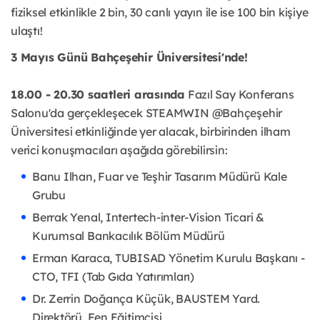
fiziksel etkinlikle 2 bin, 30 canlı yayın ile ise 100 bin kişiye
ulaştı!
3 Mayıs Günü Bahçeşehir Üniversitesi'nde!
18.00 - 20.30 saatleri arasında
Fazıl Say Konferans
Salonu'da gerçekleşecek STEAMWIN @Bahçeşehir
Üniversitesi etkinliğinde yer alacak, birbirinden ilham
verici konuşmacıları aşağıda görebilirsin:
Banu Ilhan, Fuar ve Teşhir Tasarım Müdürü Kale
Grubu
Berrak Yenal, Intertech-inter-Vision Ticari &
Kurumsal Bankacılık Bölüm Müdürü
Erman Karaca, TUBISAD Yönetim Kurulu Başkanı -
CTO, TFI (Tab Gıda Yatırımları)
Dr. Zerrin Doğança Küçük, BAUSTEM Yard.
Direktörü, Fen Eğitimcisi