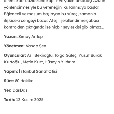
dirense de, cazibesine kapılır ve yakın arkadaşı Aziz’in
yönlendirmesiyle bu yeteneğini kullanmaya başlar.
Eğlenceli ve masum başlayan bu süreç, zamanla
ilişkideki dengeyi bozar. Ateş’i şekillendirme çabası
kontrolden çıktığında ise hiçbir şey eskisi gibi olmaz…
Yazan:
Simay Antep
Yönetmen:
Vahap Şen
Oyuncular:
Aslı Bekiroğlu, Tolga Güleç, Yusuf Burak
Kurtoğlu, Metin Kurt, Hüseyin Yıldırım
Yapım:
İstanbul Sanat Ofisi
Süre:
80 dakika
Yer:
DasDas
Tarih:
12 Kasım 2025