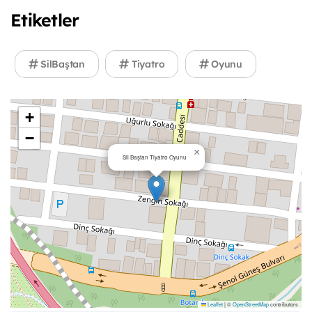
Etiketler
SilBaştan
Tiyatro
Oyunu
+
−
×
Sil Baştan Tiyatro Oyunu
Leaflet
|
©
OpenStreetMap
contributors