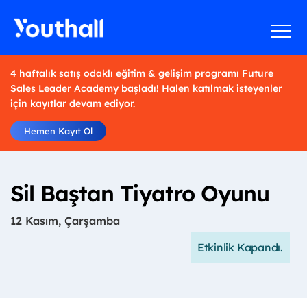
4 haftalık satış odaklı eğitim & gelişim programı Future
Sales Leader Academy başladı! Halen katılmak isteyenler
için kayıtlar devam ediyor.
Hemen Kayıt Ol
Sil Baştan Tiyatro Oyunu
12 Kasım, Çarşamba
Etkinlik Kapandı.