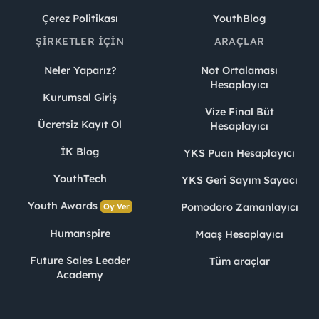
Çerez Politikası
YouthBlog
ŞIRKETLER İÇIN
ARAÇLAR
Neler Yaparız?
Not Ortalaması
Hesaplayıcı
Kurumsal Giriş
Vize Final Büt
Ücretsiz Kayıt Ol
Hesaplayıcı
İK Blog
YKS Puan Hesaplayıcı
YouthTech
YKS Geri Sayım Sayacı
Youth Awards
Pomodoro Zamanlayıcı
Oy Ver
Humanspire
Maaş Hesaplayıcı
Future Sales Leader
Tüm araçlar
Academy