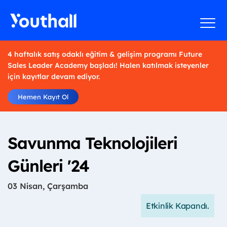
4 haftalık satış odaklı eğitim & gelişim programı Future
Sales Leader Academy başladı! Halen katılmak isteyenler
için kayıtlar devam ediyor.
Hemen Kayıt Ol
Savunma Teknolojileri
Günleri '24
03 Nisan, Çarşamba
Etkinlik Kapandı.