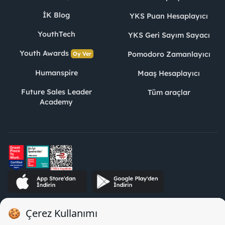
İK Blog
YKS Puan Hesaplayıcı
YouthTech
YKS Geri Sayım Sayacı
Youth Awards
Pomodoro Zamanlayıcı
Oy Ver
Humanspire
Maaş Hesaplayıcı
Future Sales Leader
Tüm araçlar
Academy
STJ İnsan Kaynakları Bilişim ve Danışmanlık A.Ş. Özel İstihdam