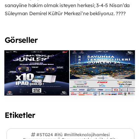
sanayiine hakim olmak isteyen herkesi; 3-4-5 Nisan’da
Süleyman Demirel Kültür Merkezi’ne bekliyoruz. ????
Görseller
Etiketler
#STG24 #itü #milliteknolojihamlesi