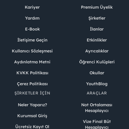
Kariyer
Premium Üyelik
Yardım
Şirketler
E-Book
İlanlar
İletişime Geçin
Etkinlikler
Kullanıcı Sözleşmesi
Ayrıcalıklar
Aydınlatma Metni
Öğrenci Kulüpleri
KVKK Politikası
Okullar
Çerez Politikası
YouthBlog
ŞIRKETLER İÇIN
ARAÇLAR
Neler Yaparız?
Not Ortalaması
Hesaplayıcı
Kurumsal Giriş
Vize Final Büt
Ücretsiz Kayıt Ol
Hesaplayıcı