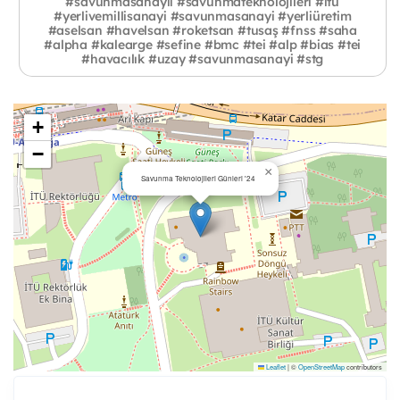
#savunmasanayii #savunmateknolojileri #itu
#yerlivemillisanayi #savunmasanayi #yerliüretim
#aselsan #havelsan #roketsan #tusaş #fnss #saha
#alpha #kalearge #sefine #bmc #tei #alp #bias #tei
#havacılık #uzay #savunmasanayi #stg
+
−
×
Savunma Teknolojileri Günleri '24
Leaflet
|
©
OpenStreetMap
contributors