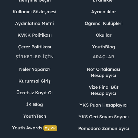
İletişime Geçin
Etkinlikler
Kullanıcı Sözleşmesi
Ayrıcalıklar
Aydınlatma Metni
Öğrenci Kulüpleri
KVKK Politikası
Okullar
Çerez Politikası
YouthBlog
ŞIRKETLER İÇIN
ARAÇLAR
Neler Yaparız?
Not Ortalaması
Hesaplayıcı
Kurumsal Giriş
Vize Final Büt
Ücretsiz Kayıt Ol
Hesaplayıcı
İK Blog
YKS Puan Hesaplayıcı
YouthTech
YKS Geri Sayım Sayacı
Youth Awards
Pomodoro Zamanlayıcı
Oy Ver