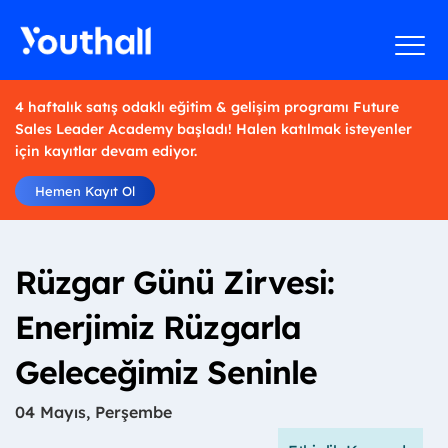
4 haftalık satış odaklı eğitim & gelişim programı Future
Sales Leader Academy başladı! Halen katılmak isteyenler
için kayıtlar devam ediyor.
Hemen Kayıt Ol
Rüzgar Günü Zirvesi:
Enerjimiz Rüzgarla
Geleceğimiz Seninle
04 Mayıs, Perşembe