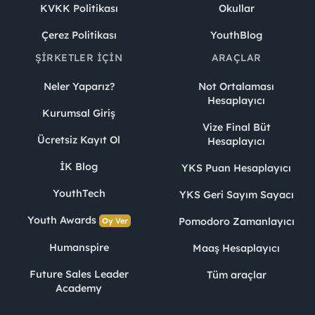
KVKK Politikası
Okullar
Çerez Politikası
YouthBlog
ŞIRKETLER İÇIN
ARAÇLAR
Neler Yaparız?
Not Ortalaması
Hesaplayıcı
Kurumsal Giriş
Vize Final Büt
Ücretsiz Kayıt Ol
Hesaplayıcı
İK Blog
YKS Puan Hesaplayıcı
YouthTech
YKS Geri Sayım Sayacı
Youth Awards
Pomodoro Zamanlayıcı
Oy Ver
Humanspire
Maaş Hesaplayıcı
Future Sales Leader
Tüm araçlar
Academy