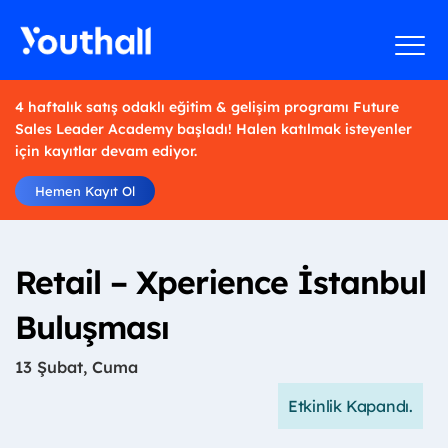
4 haftalık satış odaklı eğitim & gelişim programı Future
Sales Leader Academy başladı! Halen katılmak isteyenler
için kayıtlar devam ediyor.
Hemen Kayıt Ol
Retail – Xperience İstanbul
Buluşması
13 Şubat, Cuma
Etkinlik Kapandı.