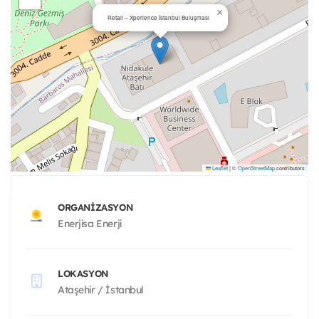
×
Retail – Xperience İstanbul Buluşması
Leaflet
|
©
OpenStreetMap
contributors
ORGANIZASYON
Enerjisa Enerji
LOKASYON
Ataşehir / İstanbul