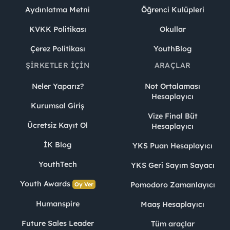
Aydınlatma Metni
Öğrenci Kulüpleri
KVKK Politikası
Okullar
Çerez Politikası
YouthBlog
ŞIRKETLER İÇIN
ARAÇLAR
Neler Yaparız?
Not Ortalaması
Hesaplayıcı
Kurumsal Giriş
Vize Final Büt
Ücretsiz Kayıt Ol
Hesaplayıcı
İK Blog
YKS Puan Hesaplayıcı
YouthTech
YKS Geri Sayım Sayacı
Youth Awards
Pomodoro Zamanlayıcı
Oy Ver
Humanspire
Maaş Hesaplayıcı
Future Sales Leader
Tüm araçlar