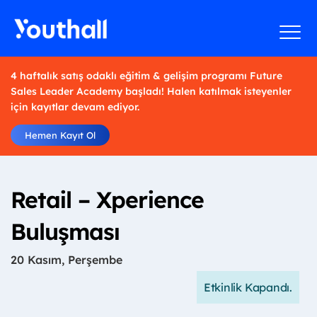
4 haftalık satış odaklı eğitim & gelişim programı Future
Sales Leader Academy başladı! Halen katılmak isteyenler
için kayıtlar devam ediyor.
Hemen Kayıt Ol
Retail – Xperience
Buluşması
20 Kasım, Perşembe
Etkinlik Kapandı.