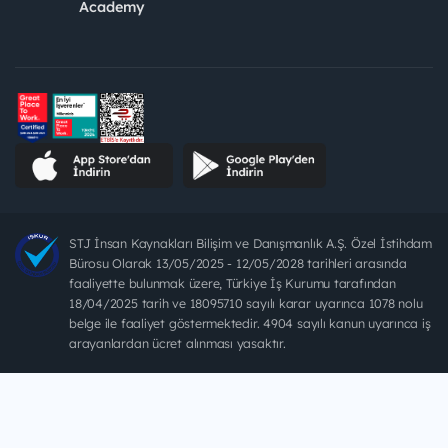
Academy
STJ İnsan Kaynakları Bilişim ve Danışmanlık A.Ş. Özel İstihdam
Bürosu Olarak 13/05/2025 - 12/05/2028 tarihleri arasında
faaliyette bulunmak üzere, Türkiye İş Kurumu tarafından
18/04/2025 tarih ve 18095710 sayılı karar uyarınca 1078 nolu
belge ile faaliyet göstermektedir. 4904 sayılı kanun uyarınca iş
arayanlardan ücret alınması yasaktır.