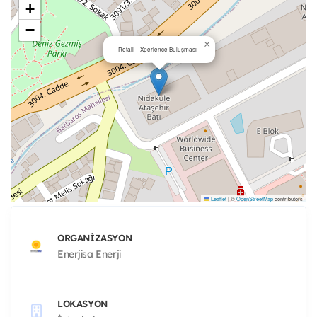
+
−
×
Retail – Xperience Buluşması
Leaflet
|
©
OpenStreetMap
contributors
ORGANIZASYON
Enerjisa Enerji
LOKASYON