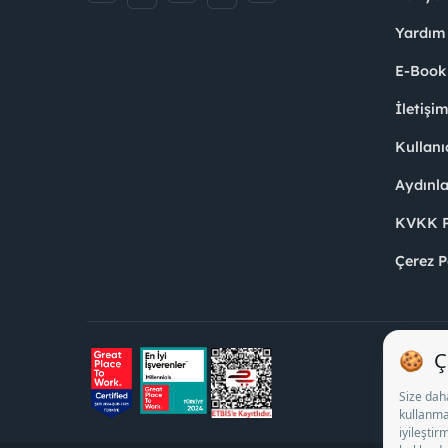
Yardım
E-Book
İletişi
Kullanı
Aydınl
KVKK Po
Çerez P