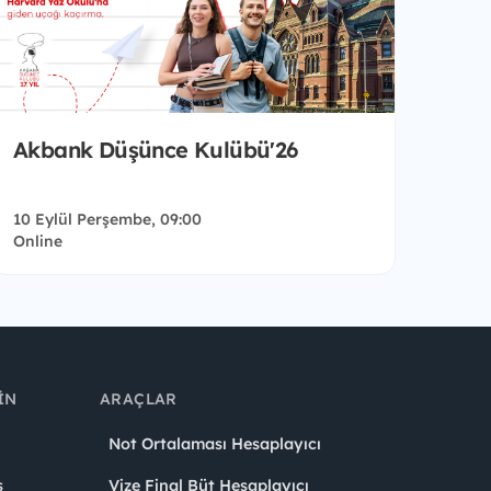
Akbank Düşünce Kulübü'26
10 Eylül Perşembe, 09:00
Online
IN
ARAÇLAR
Not Ortalaması Hesaplayıcı
ş
Vize Final Büt Hesaplayıcı