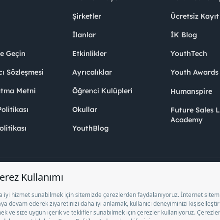
Şirketler
Ücretsiz Kayıt
İlanlar
İK Blog
me Geçin
Etkinlikler
YouthTech
cı Sözleşmesi
Ayrıcalıklar
Youth Award
atma Metni
Öğrenci Kulüpleri
Humanspire
litikası
Okullar
Future Sales 
Academy
olitikası
YouthBlog