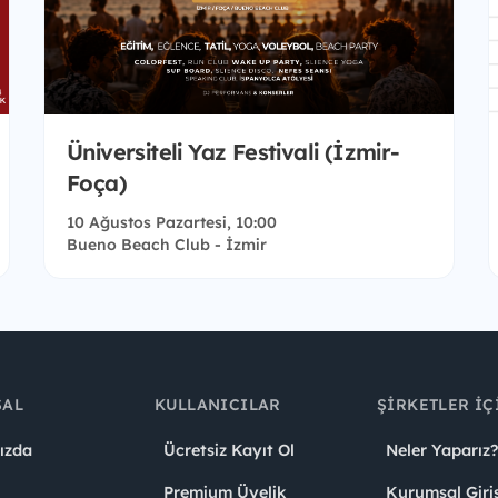
Üniversiteli Yaz Festivali (İzmir-
Foça)
10 Ağustos Pazartesi, 10:00
Bueno Beach Club - İzmir
SAL
KULLANICILAR
ŞIRKETLER İÇ
ızda
Ücretsiz Kayıt Ol
Neler Yaparız?
Premium Üyelik
Kurumsal Giri