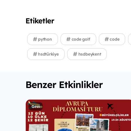
Etiketler
python
code golf
code
hsdtürkiye
hsdbeykent
Benzer Etkinlikler
Gezi