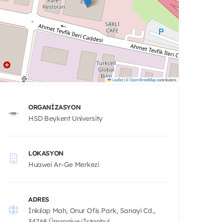
Leaflet
|
©
OpenStreetMap
contributors
ORGANIZASYON
HSD Beykent University
LOKASYON
Huawei Ar-Ge Merkezi
ADRES
İnkılap Mah, Onur Ofis Park, Sanayi Cd.,
34768 Ümraniye/İstanbul