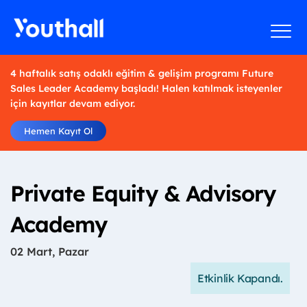
4 haftalık satış odaklı eğitim & gelişim programı Future
Sales Leader Academy başladı! Halen katılmak isteyenler
için kayıtlar devam ediyor.
Hemen Kayıt Ol
Private Equity & Advisory
Academy
02 Mart, Pazar
Etkinlik Kapandı.