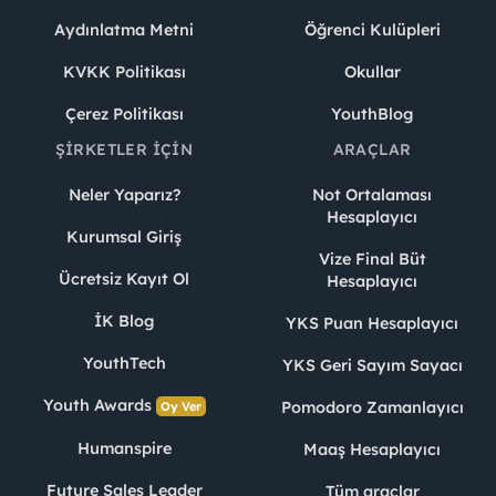
Aydınlatma Metni
Öğrenci Kulüpleri
KVKK Politikası
Okullar
Çerez Politikası
YouthBlog
ŞIRKETLER İÇIN
ARAÇLAR
Neler Yaparız?
Not Ortalaması
Hesaplayıcı
Kurumsal Giriş
Vize Final Büt
Ücretsiz Kayıt Ol
Hesaplayıcı
İK Blog
YKS Puan Hesaplayıcı
YouthTech
YKS Geri Sayım Sayacı
Youth Awards
Pomodoro Zamanlayıcı
Oy Ver
Humanspire
Maaş Hesaplayıcı
Future Sales Leader
Tüm araçlar