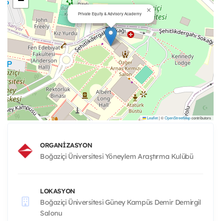
−
×
Private Equity & Advisory Academy
Leaflet
|
©
OpenStreetMap
contributors
ORGANIZASYON
Boğaziçi Üniversitesi Yöneylem Araştırma Kulübü
LOKASYON
Boğaziçi Üniversitesi Güney Kampüs Demir Demirgil
Salonu