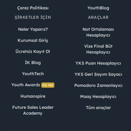
Çerez Politikası
YouthBlog
ŞIRKETLER İÇIN
ARAÇLAR
Neler Yaparız?
Not Ortalaması
Hesaplayıcı
Kurumsal Giriş
Vize Final Büt
Ücretsiz Kayıt Ol
Hesaplayıcı
İK Blog
YKS Puan Hesaplayıcı
YouthTech
YKS Geri Sayım Sayacı
Youth Awards
Pomodoro Zamanlayıcı
Oy Ver
Humanspire
Maaş Hesaplayıcı
Future Sales Leader
Tüm araçlar
Academy