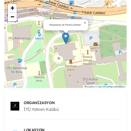
+
−
×
Pazarlama ve Finans Zirvesi
Leaflet
|
©
OpenStreetMap
contributors
ORGANIZASYON
İTÜ Yatırım Kulübü
LOKASYON