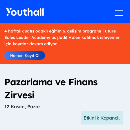
4 haftalık satış odaklı eğitim & gelişim programı Future
Sales Leader Academy başladı! Halen katılmak isteyenler
için kayıtlar devam ediyor.
Hemen Kayıt Ol
Pazarlama ve Finans
Zirvesi
12 Kasım, Pazar
Etkinlik Kapandı.