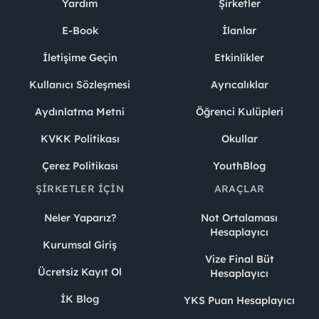
Yardım
Şirketler
E-Book
İlanlar
İletişime Geçin
Etkinlikler
Kullanıcı Sözleşmesi
Ayrıcalıklar
Aydınlatma Metni
Öğrenci Kulüpleri
KVKK Politikası
Okullar
Çerez Politikası
YouthBlog
ŞIRKETLER İÇIN
ARAÇLAR
Neler Yaparız?
Not Ortalaması
Hesaplayıcı
Kurumsal Giriş
Vize Final Büt
Ücretsiz Kayıt Ol
Hesaplayıcı
İK Blog
YKS Puan Hesaplayıcı