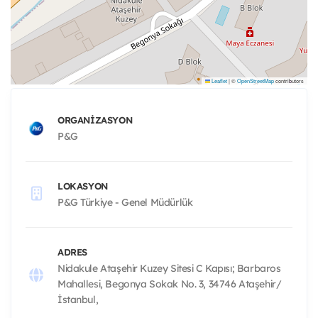
Leaflet
|
©
OpenStreetMap
contributors
ORGANIZASYON
P&G
LOKASYON
P&G Türkiye - Genel Müdürlük
ADRES
Nidakule Ataşehir Kuzey Sitesi C Kapısı; Barbaros
Mahallesi, Begonya Sokak No. 3, 34746 Ataşehir/
İstanbul,