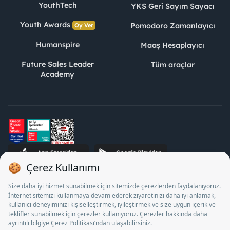
YouthTech
YKS Geri Sayım Sayacı
Youth Awards
Pomodoro Zamanlayıcı
Oy Ver
Humanspire
Maaş Hesaplayıcı
Future Sales Leader
Tüm araçlar
Academy
STJ İnsan Kaynakları Bilişim ve Danışmanlık A.Ş. Özel İstihdam
Bürosu Olarak 13/05/2025 - 12/05/2028 tarihleri arasında
faaliyette bulunmak üzere, Türkiye İş Kurumu tarafından
18/04/2025 tarih ve 18095710 sayılı karar uyarınca 1078 nolu