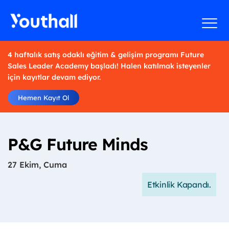
4 haftalık satış odaklı eğitim & gelişim programı Future
Sales Leader Academy başladı! Halen katılmak isteyenler
için kayıtlar devam ediyor.
Hemen Kayıt Ol
P&G Future Minds
27 Ekim, Cuma
Etkinlik Kapandı.